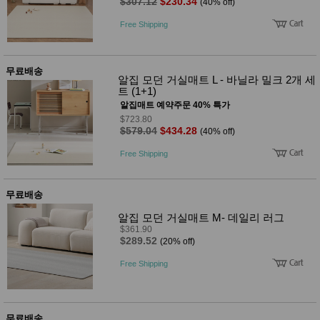
품
$307.12
$230.34
(40% off)
즉석가
식
Free Shipping
공식품
품
쌀/잡곡/
면류
양념/소
무료배송
스/가루
알집 모던 거실매트 L - 바닐라 밀크 2개 세
건조식
트 (1+1)
품
알집매트 예약주문 40% 특가
농산품
$723.80
놀이방
$579.04
$434.28
유
(40% off)
매트
아
DVD
Free Shipping
유아 보
드(칠
판)
무료배송
조형물
DIY
알집 모던 거실매트 M- 데일리 러그
유아 이
$361.90
유식
$289.52
(20% off)
아기띠/
외출용
Free Shipping
품
건강/미
용/식기
용품
무료배송