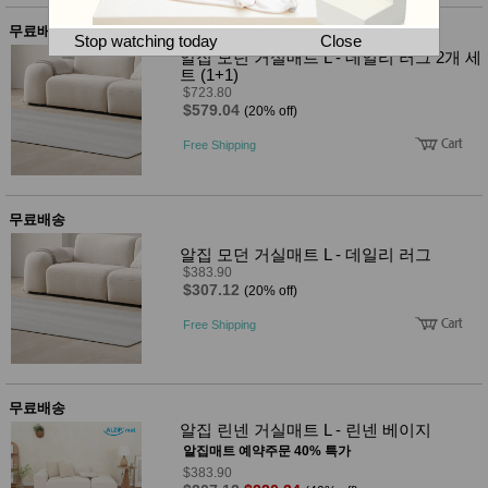
뷰
어
티
무료배송
메이크
Stop watching today
Close
업
알집 모던 거실매트 L - 데일리 러그 2개 세
헤어케
트 (1+1)
어/염색
$723.80
바디케
$579.04
(20% off)
어/향수
남성화
Free Shipping
장품
미용제
품
무료배송
주방가
전
전
자
알집 모던 거실매트 L - 데일리 러그
계절/생
$383.90
활가전
$307.12
(20% off)
건강가
전
Free Shipping
명품식
주
기브랜
방
드
보관용
무료배송
기
알집 린넨 거실매트 L - 린넨 베이지
조리용
품
알집매트 예약주문 40% 특가
주방소
$383.90