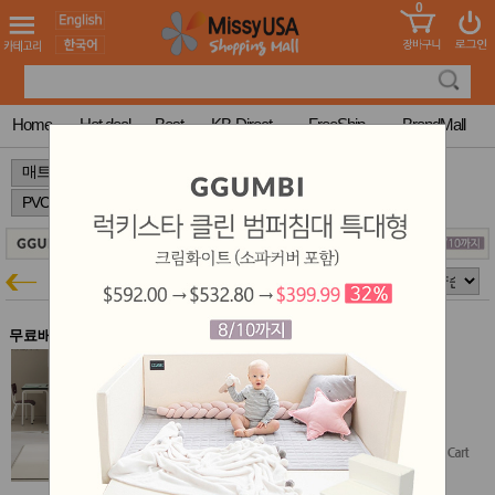
0
어린이
MissyShop
도
Login
청소년
서
성인서
컬러링
북
Home
Hot deal
Best
KB-Direct
FreeShip
BrandMall
만화
한국학
>
>
>
습지
미국학
습지
고국배
고
송
국
꽃배송
PVC 거실매트
매트특가
홍삼전
건
문브랜
강
무료배송
드
건강보
알집 모던 거실매트 L - 바닐라 밀크
조제품
알집매트 예약주문 40% 특가
기능성
$383.90
건강식
$307.12
$230.34
(40% off)
품
Diet/여
Free Shipping
성용품
스킨케