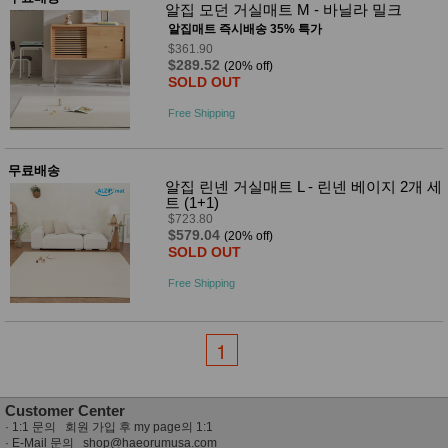
성장발
알집 모던 거실매트 M - 바닐라 밀크
달교육
알집매트 즉시배송 35% 특가
용품
$361.90
어른내
패
$289.52
(20% off)
의
션
SOLD OUT
유/아동
내의
Free Shipping
가방/지
갑/케이
스
무료배송
패션/잡
알집 린넨 거실매트 L - 린넨 베이지 2개 세
화
트 (1+1)
세탁세
생
$723.80
제
활
$579.04
(20% off)
일상 돋
SOLD OUT
보기
침구용
Free Shipping
품
생활/욕
실/청소
1
용품
WALL
DECO
Pet
Customer Center
Supplies
·
1:1 문의 회원 가입 후 my page의 1:1
공연/행
· E-Mail 문의
shop@haeorumusa.com
문