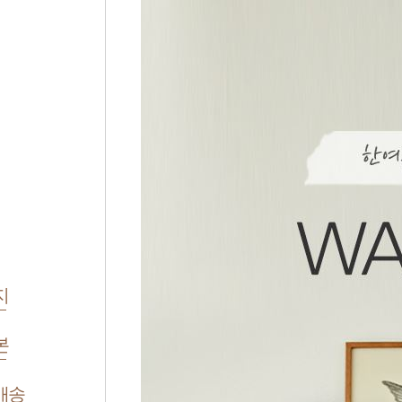
지
본
배송