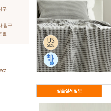
침구
사 침구
즈별
ect
상품상세정보