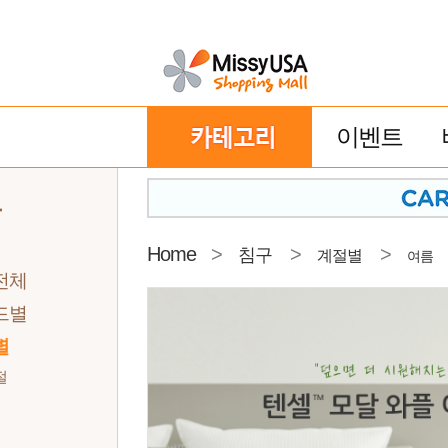
이벤트
구
Home
>
>
>
침구
계절별
여름
전체
드별
별
절