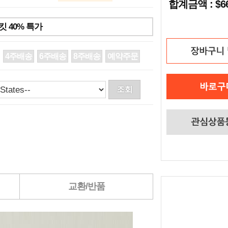
합계금액 : $
 40% 특가
4주배송
6주배송
8주배송
예약주문
교환/반품