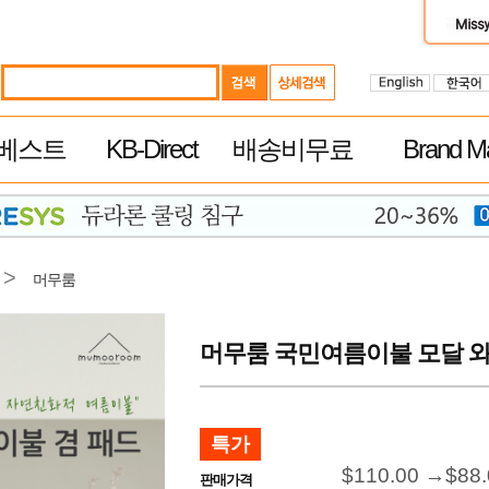
베스트
KB-Direct
배송비무료
Brand Ma
>
머무룸
머무룸 국민여름이불 모달 와플 
특가
$110.00 →
$88
판매가격