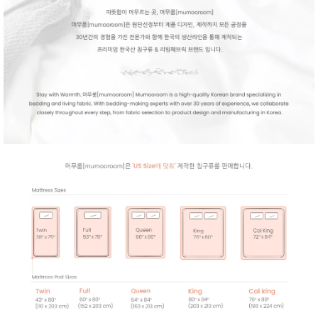
품
즉석가
식
공식품
품
쌀/잡곡/
면류
양념/소
스/가루
건조식
품
농산품
놀이방
유
매트
아
DVD
유아 보
드(칠
판)
조형물
DIY
유아 이
유식
아기띠/
외출용
품
건강/미
용/식기
용품