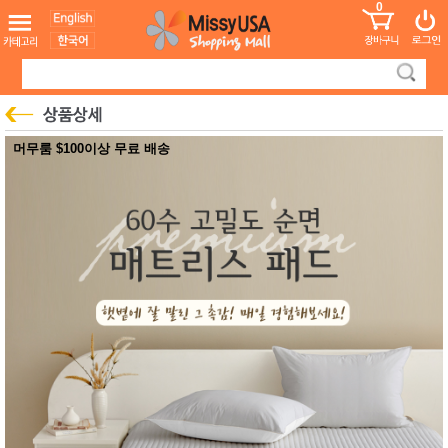
0
어린이
MissyShop
도
Login
청소년
서
성인서
컬러링
북
만화
한국학
머무룸 $100이상 무료 배송
습지
미국학
습지
고국배
고
송
국
꽃배송
홍삼전
건
문브랜
강
드
건강보
조제품
기능성
건강식
품
Diet/여
성용품
스킨케