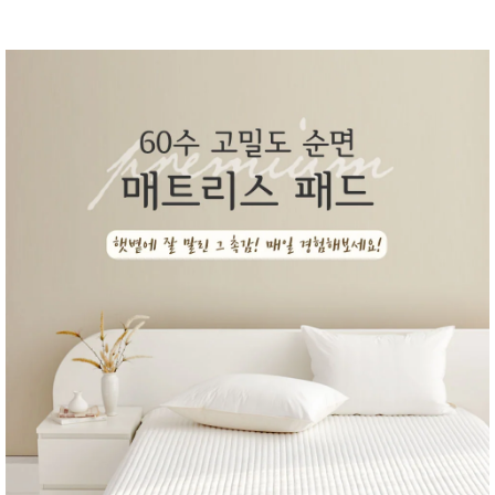
성장발
달교육
용품
어른내
패
의
션
유/아동
내의
가방/지
갑/케이
스
패션/잡
화
세탁세
생
제
활
일상 돋
보기
침구용
품
생활/욕
실/청소
용품
WALL
DECO
Pet
Supplies
공연/행
문