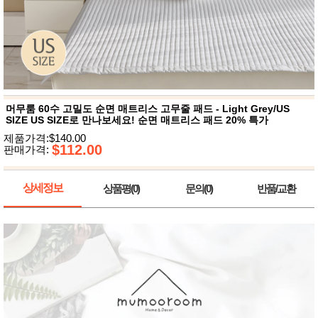
뷰
어
티
메이크
업
헤어케
어/염색
바디케
어/향수
남성화
장품
머무룸 60수 고밀도 순면 매트리스 고무줄 패드 - Light Grey/US
미용제
SIZE US SIZE로 만나보세요! 순면 매트리스 패드 20% 특가
품
제품가격:$140.00
주방가
$112.00
전
판매가격:
전
자
계절/생
활가전
상세정보
상품평(0)
문의(0)
반품/교환
건강가
전
명품식
주
기브랜
방
드
보관용
기
조리용
품
주방소