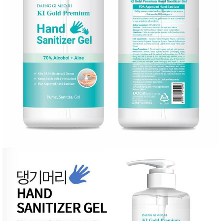
품
즉석가
식
공식품
품
쌀/잡곡/
면류
양념/소
스/가루
건조식
품
농산품
놀이방
유
매트
아
DVD
유아 보
드(칠
판)
조형물
DIY
유아 이
유식
아기띠/
외출용
품
건강/미
용/식기
용품