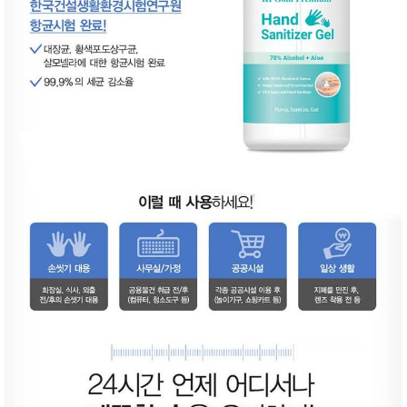
성장발
달교육
용품
어른내
패
의
션
유/아동
내의
가방/지
갑/케이
스
패션/잡
화
세탁세
생
제
활
일상 돋
보기
침구용
품
생활/욕
실/청소
용품
WALL
DECO
Pet
Supplies
공연/행
문