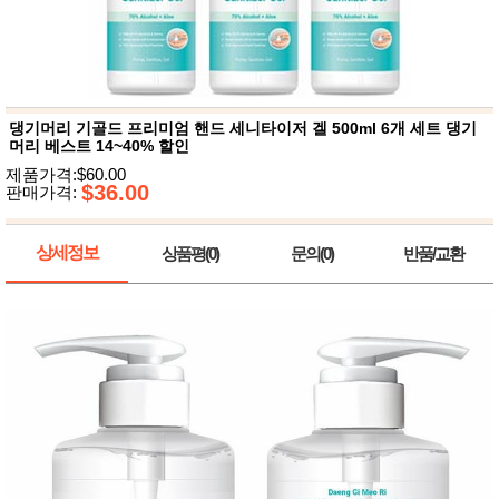
뷰
어
티
메이크
업
헤어케
어/염색
바디케
댕기머리 기골드 프리미엄 핸드 세니타이저 겔 500ml 6개 세트 댕기
어/향수
머리 베스트 14~40% 할인
남성화
장품
제품가격:$60.00
미용제
$36.00
판매가격:
품
주방가
전
전
자
상세정보
상품평(0)
문의(0)
반품/교환
계절/생
활가전
건강가
전
명품식
주
기브랜
방
드
보관용
기
조리용
품
주방소