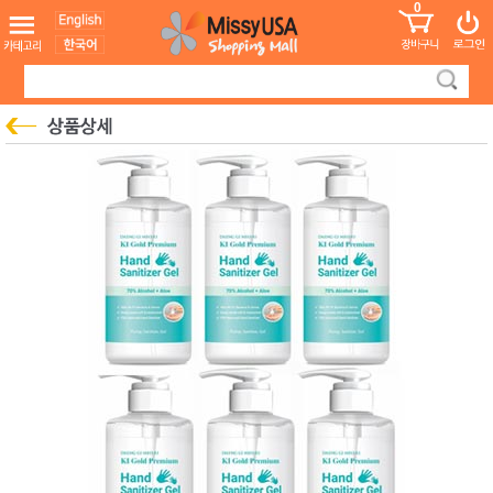
0
어린이
MissyShop
도
Login
청소년
서
성인서
컬러링
북
만화
한국학
습지
미국학
습지
고국배
고
송
국
꽃배송
홍삼전
건
문브랜
강
드
건강보
조제품
기능성
건강식
품
Diet/여
성용품
스킨케