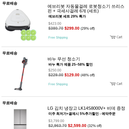
품
무료배송
에브리봇 자동물걸레 로봇청소기 쓰리스
즉석가
식
핀 + 극세사걸레 6개 (세트)
공식품
품
쌀/잡곡/
에브리봇 세트 29% 특가
면류
$423.00
양념/소
$380.70
$299.00
(29% off)
스/가루
건조식
Free Shipping
품
농산품
놀이방
무료배송
유
매트
아
바누 무선 청소기
DVD
바누 특가 제품 25~58% 할인
유아 보
$250.00
드(칠
$229.00
$129.00
(48% off)
판)
조형물
Free Shipping
DIY
유아 이
유식
아기띠/
무료배송
외출용
LG 김치 냉장고 LK14S8000V+ 비데 증정
품
미주 최저가+결제시 5%추가할인 - 예약주문
건강/미
용/식기
$3,799.00
용품
$2,963.70
$2,599.00
(32% off)