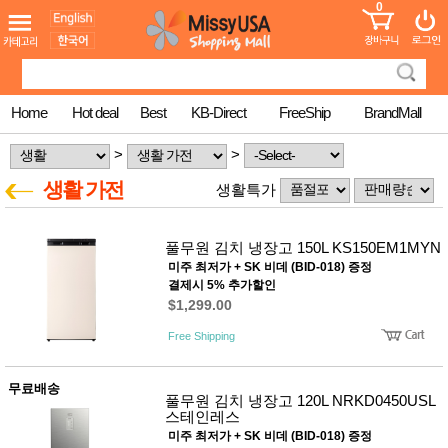
0
어린이
MissyShop
도
Login
청소년
서
성인서
컬러링
북
Home
Hot deal
Best
KB-Direct
FreeShip
BrandMall
만화
한국학
>
>
습지
미국학
생활 가전
생활특가
습지
고국배
고
송
국
풀무원 김치 냉장고 150L KS150EM1MYN
꽃배송
미주 최저가 + SK 비데 (BID-018) 증정
홍삼전
건
결제시 5% 추가할인
문브랜
강
$1,299.00
드
건강보
Free Shipping
조제품
기능성
건강식
무료배송
품
풀무원 김치 냉장고 120L NRKD0450USL
Diet/여
스테인레스
성용품
미주 최저가 + SK 비데 (BID-018) 증정
스킨케