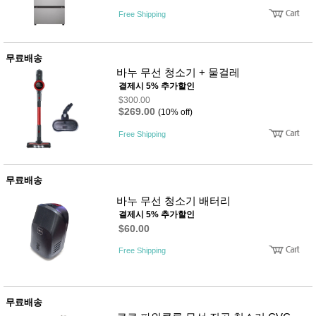
성장발
달교육
Free Shipping
용품
어른내
패
의
션
무료배송
유/아동
바누 무선 청소기 + 물걸레
내의
결제시 5% 추가할인
가방/지
$300.00
갑/케이
$269.00
스
(10% off)
패션/잡
Free Shipping
화
세탁세
생
제
활
일상 돋
무료배송
보기
바누 무선 청소기 배터리
침구용
품
결제시 5% 추가할인
생활/욕
$60.00
실/청소
용품
Free Shipping
WALL
DECO
Pet
Supplies
무료배송
공연/행
문