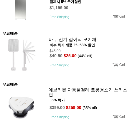
뷰
결제시 5% 추가할인
어
티
$1,199.00
메이크
업
Free Shipping
헤어케
어/염색
바디케
무료배송
어/향수
바누 전기 접이식 모기채
남성화
장품
바누 특가 제품 25~58% 할인
미용제
$45.00
품
$40.50
$25.00
(44% off)
주방가
전
Free Shipping
전
자
계절/생
활가전
건강가
무료배송
전
에브리봇 자동물걸레 로봇청소기 쓰리스
명품식
주
핀
기브랜
방
35% 특가
드
보관용
$399.00
$259.00
(35% off)
기
조리용
Free Shipping
품
주방소