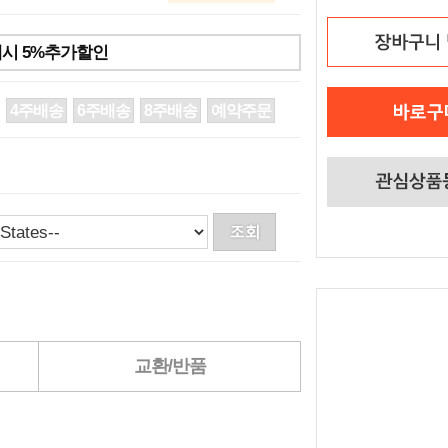
시 5%추가할인
4주배송
6주배송
8주배송
예약주문
교환/반품