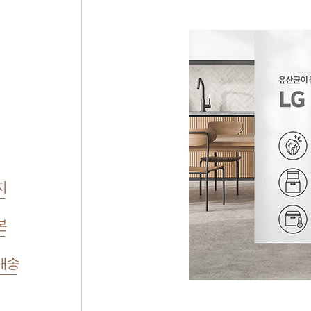
지
본
배송