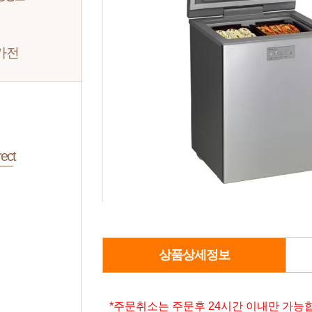
가전
ect
상품상세정보
*주문취소는 주문후 24시간 이내만 가능