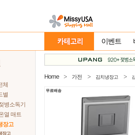
이벤트
전
Home
>
>
>
가전
김치냉장고
전체
무료배송
드별
 젖병소독기
온열 매트
냉장고
냉장고