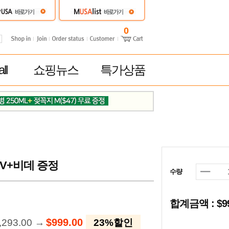
0
ll
쇼핑뉴스
특가상품
5V+비데 증정
수량
합계금액 : $
$999.00
,293.00 →
23%할인