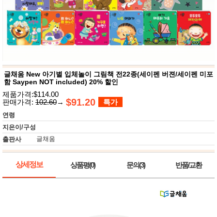
뷰
어
티
메이크
업
헤어케
어/염색
바디케
어/향수
남성화
장품
글채움 New 아기별 입체놀이 그림책 전22종(세이펜 버젼/세이펜 미포
미용제
함 Saypen NOT included) 20% 할인
품
제품가격:$114.00
주방가
$91.20
전
판매가격:
102.60
→
특가
전
자
연령
계절/생
활가전
지은이/구성
건강가
글채움
출판사
전
명품식
주
기브랜
방
상세정보
상품평(0)
문의(3)
반품/교환
드
보관용
기
조리용
품
주방소