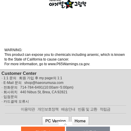
WARNING:
This product can expose you to chemicals including arsenic, which is known
to the State of California to cause cancer.
For more information, go to www.P65Warnings.ca.gov.
Customer Center
·
1:1 문의 회원 가입 후 my page의 1:1
· E-Mail 문의
shop@haeorumusa.com
· 전화문의 714-784-6491(10:00am~5:00pm)
· 회사위치 440 Nibus St, Brea, CA 92821
·
입점문의
·
카드결제 오류시
이용약관
개인보호정책
배송안내
반품 및 교환
적립금
PC Version
Home
© MISSYUSA SHOPPING MALL