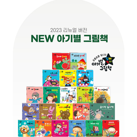
품
즉석가
식
공식품
품
쌀/잡곡/
면류
양념/소
스/가루
건조식
품
농산품
놀이방
유
매트
아
DVD
유아 보
드(칠
판)
조형물
DIY
유아 이
유식
아기띠/
외출용
품
건강/미
용/식기
용품