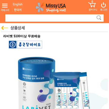
0
어린이
MissyShop
도
Login
청소년
서
성인서
컬러링
북
만화
한국학
라비벳 $100이상 무료배송
습지
미국학
습지
고국배
고
송
국
꽃배송
홍삼전
건
문브랜
강
드
건강보
조제품
기능성
건강식
품
Diet/여
성용품
스킨케