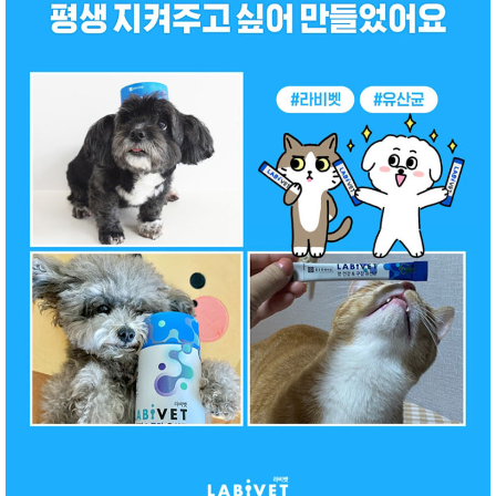
품
즉석가
식
공식품
품
쌀/잡곡/
면류
양념/소
스/가루
건조식
품
농산품
놀이방
유
매트
아
DVD
유아 보
드(칠
판)
조형물
DIY
유아 이
유식
아기띠/
외출용
품
건강/미
용/식기
용품