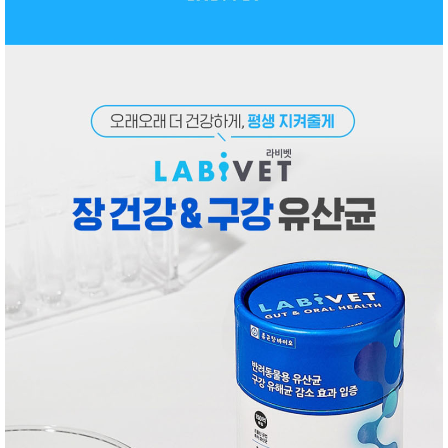
성장발
달교육
용품
어른내
패
의
션
유/아동
내의
가방/지
갑/케이
스
패션/잡
화
세탁세
생
제
활
일상 돋
보기
침구용
품
생활/욕
실/청소
용품
WALL
DECO
Pet
Supplies
공연/행
문