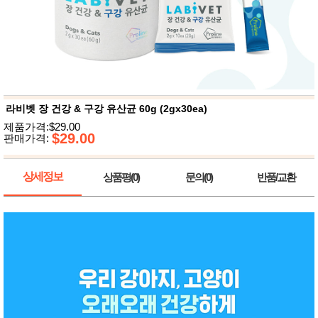
뷰
어
티
메이크
업
헤어케
어/염색
바디케
어/향수
남성화
장품
라비벳 장 건강 & 구강 유산균 60g (2gx30ea)
미용제
제품가격:$29.00
품
$29.00
판매가격:
주방가
전
전
자
계절/생
상세정보
상품평(0)
문의(0)
반품/교환
활가전
건강가
전
명품식
주
기브랜
방
드
보관용
기
조리용
품
주방소