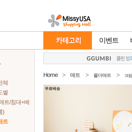
이벤트
트
Home
>
>
>
매트
폴더매트
크림
전체
무료배송
드별
매트/침대+베
)
매트