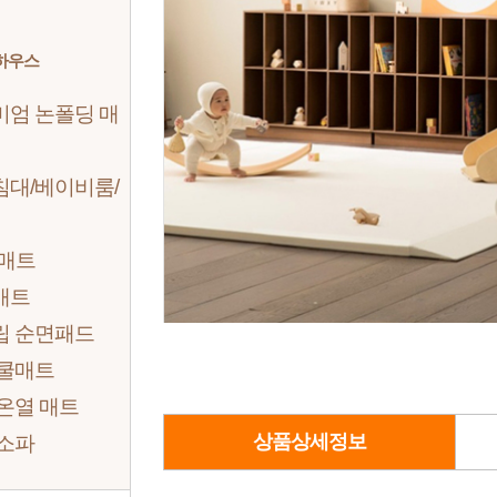
하우스
미엄 논폴딩 매
침대/베이비룸/
 매트
매트
립 순면패드
 쿨매트
온열 매트
상품상세정보
 소파