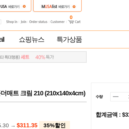
0
ll
쇼핑뉴스
특가상품
 크림 210 (210x140x4cm)
수량
합계금액 : $
$311.35
5.30 →
35%할인