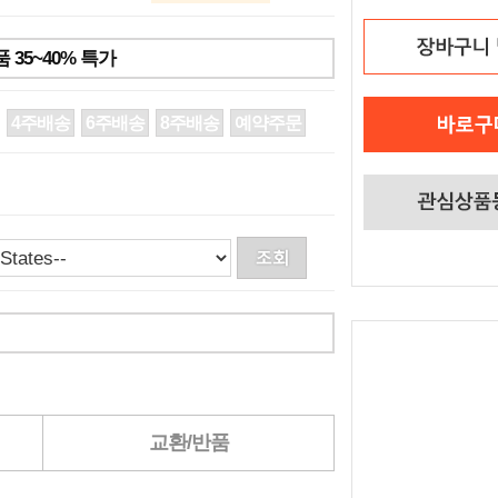
35~40% 특가
4주배송
6주배송
8주배송
예약주문
교환/반품