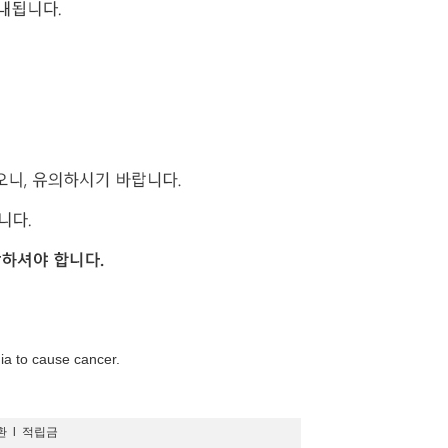
nia to cause cancer.
환
l
적립금