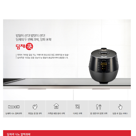
성장발
달교육
용품
어른내
패
의
션
유/아동
내의
가방/지
갑/케이
스
패션/잡
화
세탁세
생
제
활
일상 돋
보기
침구용
품
생활/욕
실/청소
용품
WALL
DECO
Pet
Supplies
공연/행
문