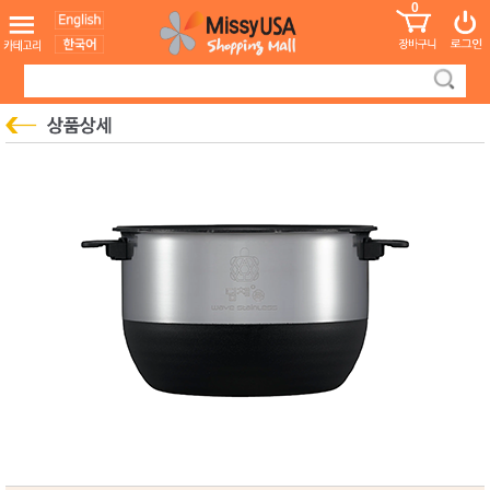
0
어린이
MissyShop
도
Login
청소년
서
성인서
컬러링
북
만화
한국학
습지
미국학
습지
고국배
고
송
국
꽃배송
홍삼전
건
문브랜
강
드
건강보
조제품
기능성
건강식
품
Diet/여
성용품
스킨케