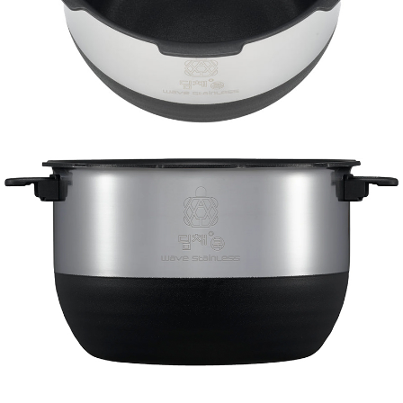
품
즉석가
식
공식품
품
쌀/잡곡/
면류
양념/소
스/가루
건조식
품
농산품
놀이방
유
매트
아
DVD
유아 보
드(칠
판)
조형물
DIY
유아 이
유식
아기띠/
외출용
품
건강/미
용/식기
용품