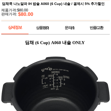
뷰
어
딤채쿡 나노알파 IH 밥솥 A060 (6 Cup) 내솥 / 결제시 5% 추가할인
티
메이크
제품가격:$80.00
업
$80.00
판매가격:
헤어케
어/염색
바디케
상세정보
상품평(0)
문의(4)
반품/교환
어/향수
남성화
장품
미용제
딤채 (6 Cup) A060 내솥 ONLY
품
주방가
전
전
자
계절/생
활가전
건강가
전
명품식
주
기브랜
방
드
보관용
기
조리용
품
주방소