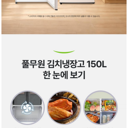
성장발
달교육
용품
어른내
패
의
션
유/아동
내의
가방/지
갑/케이
스
패션/잡
화
세탁세
생
제
활
일상 돋
보기
침구용
품
생활/욕
실/청소
용품
WALL
DECO
Pet
Supplies
공연/행
문