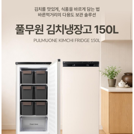
품
즉석가
식
공식품
품
쌀/잡곡/
면류
양념/소
스/가루
건조식
품
농산품
놀이방
유
매트
아
DVD
유아 보
드(칠
판)
조형물
DIY
유아 이
유식
아기띠/
외출용
품
건강/미
용/식기
용품