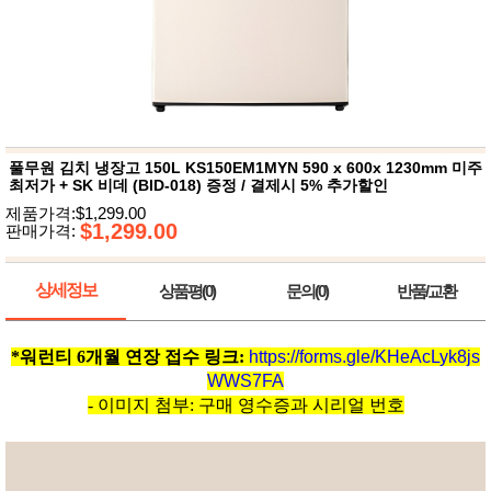
뷰
어
티
메이크
업
헤어케
어/염색
바디케
어/향수
남성화
장품
풀무원 김치 냉장고 150L KS150EM1MYN 590 x 600x 1230mm 미주
미용제
최저가 + SK 비데 (BID-018) 증정 / 결제시 5% 추가할인
품
제품가격:$1,299.00
주방가
$1,299.00
전
판매가격:
전
자
계절/생
활가전
상세정보
상품평(0)
문의(0)
반품/교환
건강가
전
명품식
주
*워런티 6개월 연장 접수 링크:
https://forms.gle/
KHeAcLyk8js
기브랜
방
드
WWS7FA
보관용
- 이미지 첨부: 구매 영수증과 시리얼 번호
기
조리용
품
주방소