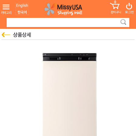
0
어린이
MissyShop
도
Login
청소년
서
성인서
컬러링
북
만화
한국학
습지
미국학
습지
고국배
고
송
국
꽃배송
홍삼전
건
문브랜
강
드
건강보
조제품
기능성
건강식
품
Diet/여
성용품
스킨케