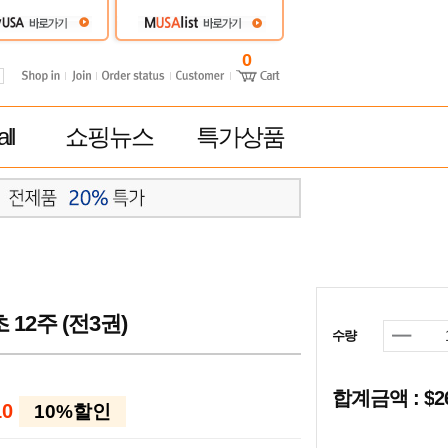
0
ll
쇼핑뉴스
특가상품
12주 (전3권)
수량
합계금액 : $
10
10%할인