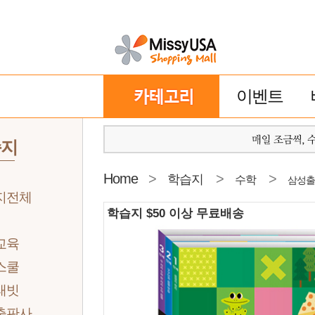
이벤트
습지
Home
>
>
>
학습지
수학
삼성출
지전체
학습지 $50 이상 무료배송
교육
스쿨
래빗
출판사