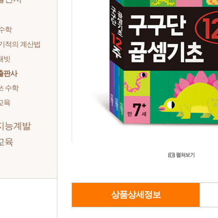
 수학
 기적의 계산법
래빗
출판사
쓰 수학
교육
지능계발
교육
상품상세정보