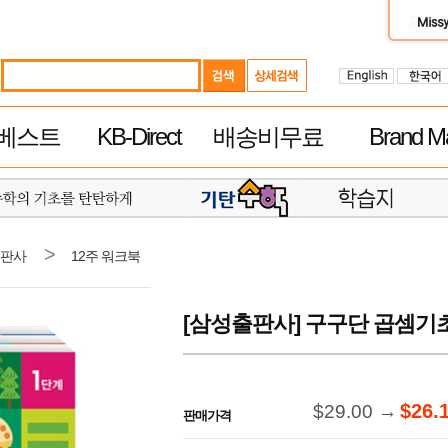
베스트
KB-Direct
배송비무료
Brand Ma
>
판사
12주 워크북
[삼성출판사] 구구단 곱셈기초 
$26.
$29.00 →
판매가격