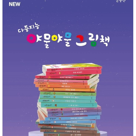
품
즉석가
식
공식품
품
쌀/잡곡/
면류
양념/소
스/가루
건조식
품
농산품
놀이방
유
매트
아
DVD
유아 보
드(칠
판)
조형물
DIY
유아 이
유식
아기띠/
외출용
품
건강/미
용/식기
용품