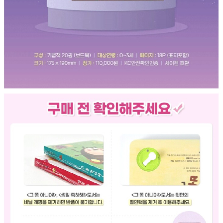
성장발
달교육
용품
어른내
패
의
션
유/아동
내의
가방/지
갑/케이
스
패션/잡
화
세탁세
생
제
활
일상 돋
보기
침구용
품
생활/욕
실/청소
용품
WALL
DECO
Pet
Supplies
공연/행
문