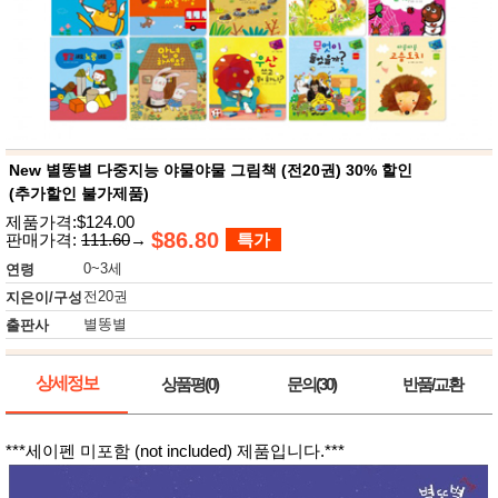
뷰
어
티
메이크
업
헤어케
어/염색
바디케
어/향수
남성화
장품
New 별똥별 다중지능 야물야물 그림책 (전20권) 30% 할인
미용제
(추가할인 불가제품)
품
제품가격:$124.00
주방가
전
$86.80
판매가격:
111.60
→
특가
전
자
계절/생
0~3세
연령
활가전
전20권
지은이/구성
건강가
전
별똥별
출판사
명품식
주
기브랜
방
상세정보
상품평(0)
문의(30)
반품/교환
드
보관용
기
조리용
***세이펜 미포함 (not included) 제품입니다.***
품
주방소