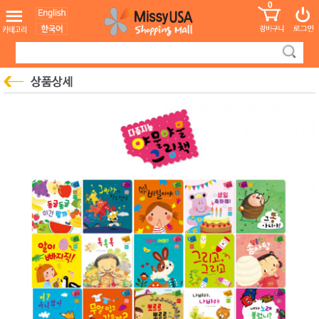
0
어린이
MissyShop
도
Login
청소년
서
성인서
컬러링
북
만화
한국학
습지
미국학
습지
고국배
고
송
국
꽃배송
홍삼전
건
문브랜
강
드
건강보
조제품
기능성
건강식
품
Diet/여
성용품
스킨케