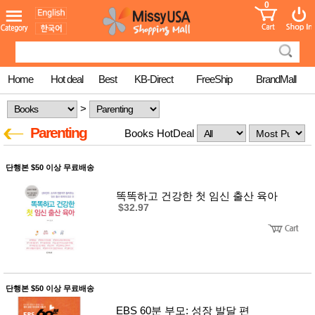
0
어린이
MissyShop
도
Login
청소년
서
성인서
컬러링
북
Home
Hot deal
Best
KB-Direct
FreeShip
BrandMall
만화
한국학
>
습지
미국학
Parenting
Books HotDeal
습지
고국배
고
송
국
단행본 $50 이상 무료배송
꽃배송
홍삼전
건
똑똑하고 건강한 첫 임신 출산 육아
문브랜
강
$32.97
드
건강보
조제품
기능성
건강식
품
Diet/여
단행본 $50 이상 무료배송
성용품
EBS 60분 부모: 성장 발달 편
스킨케