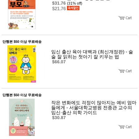
뷰
$31.76
(31% off)
어
티
$21.76
메이크
업
헤어케
어/염색
바디케
어/향수
남성화
단행본 $50 이상 무료배송
장품
임신 출산 육아 대백과 (최신개정판) - 술
미용제
술 잘 읽히는 첫아기 잘 키우는 법
품
$66.07
주방가
전
전
자
계절/생
활가전
건강가
전
단행본 $50 이상 무료배송
명품식
주
기브랜
작은 변화에도 걱정이 많아지는 예비 엄마
방
드
들에게 - 서울대학교병원 전종관 교수의
임신·출산 의학 가이드
보관용
$30.87
기
조리용
품
주방소