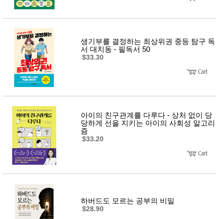
성장발
달교육
용품
어른내
패
의
션
생기부를 결정하는 최상위권 중등 탐구 독
유/아동
서 대치동 - 필독서 50
내의
$33.30
가방/지
갑/케이
스
패션/잡
화
세탁세
생
제
활
아이의 친구관계를 다루다 - 상처 없이 당
일상 돋
당하게 선을 지키는 아이의 사회성 알고리
보기
즘
침구용
$33.20
품
생활/욕
실/청소
용품
WALL
DECO
Pet
하버드도 모르는 공부의 비밀
Supplies
$28.90
공연/행
문