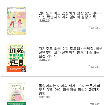
품
즉석가
식
공식품
품
엄마도 아이도 꼼꼼하게 성장 중입니다 -
쌀/잡곡/
느린 학습자 아이와 엄마의 성장 기록
면류
$29.30
양념/소
스/가루
건조식
품
농산품
놀이방
유
매트
아
자기주도 초등 수학 로드맵 - 문제집, 학원
DVD
선택부터 교과 선행까지 한 번에 끝내는
유아 보
실전 가이드
드(칠
$30.70
판)
조형물
DIY
유아 이
유식
아기띠/
몰입이라는 아이의 세계 - 스마트폰에 빼
외출용
앗긴 우리 아이 집중력을 되찾는 24가지
품
방법
건강/미
$31.30
용/식기
용품