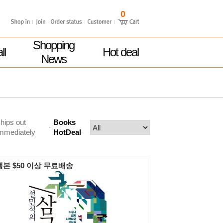
0
Shopping
ll
Hot deal
News
hips out
Books
mmediately
HotDeal
본 $50 이상 무료배송