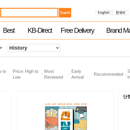
Best
KB-Direct
Free Delivery
Brand Ma
>
w to
Price: High to
Most
Early
S
Recommended
Low
Reviewed
Arrival
I
단행