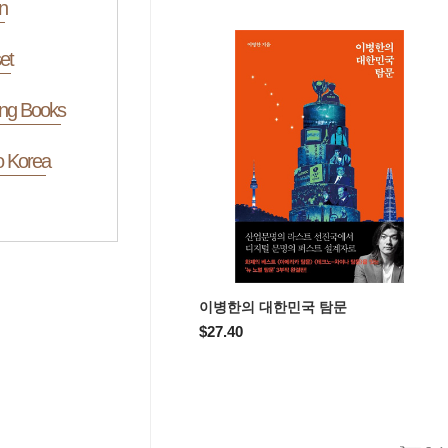
n
et
ing Books
o Korea
이병한의 대한민국 탐문
$27.40