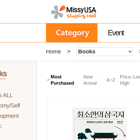
Event
Home
>
ks
Most
New
Price: Lo
A~Z
Purchased
Arrival
High
s ALL
my/Self
lopment
c