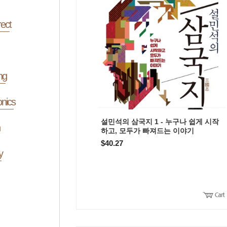
ect
ng
onics
설민석의 삼국지 1 - 누구나 쉽게 시작
하고, 모두가 빠져드는 이야기
$40.27
y