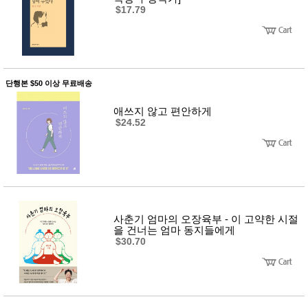
뷰
어
$17.79
티
메이크
업
헤어케
어/염색
바디케
어/향수
단행본 $50 이상 무료배송
남성화
장품
애쓰지 않고 편안하게
미용제
$24.52
품
주방가
전
전
자
계절/생
활가전
건강가
전
명품식
주
사춘기 엄마의 오장육부 - 이 고약한 시절
기브랜
방
을 건너는 엄마 동지들에게
드
$30.70
보관용
기
조리용
품
주방소