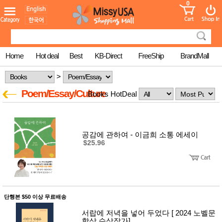
0
어린이
MissyShop
도
Login
청소년
서
성인서
컬러링
북
Home
Hot deal
Best
KB-Direct
FreeShip
BrandMall
만화
한국학
>
습지
미국학
Poem/Essay/Culture
Books HotDeal
습지
고국배
고
송
국
꽃배송
공감에 관하여 - 이금희 소통 에세이
홍삼전
건
$25.96
문브랜
강
드
건강보
조제품
기능성
건강식
품
단행본 $50 이상 무료배송
Diet/여
성용품
서랍에 저녁을 넣어 두었다 [ 2024 노벨문
학상 수상작가]
스킨케