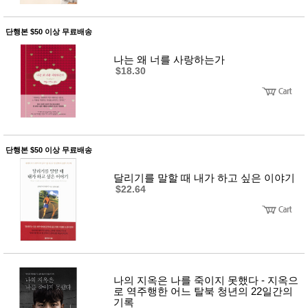
성장발
달교육
용품
단행본 $50 이상 무료배송
어른내
패
의
션
나는 왜 너를 사랑하는가
유/아동
$18.30
내의
가방/지
갑/케이
스
패션/잡
화
세탁세
생
단행본 $50 이상 무료배송
제
활
일상 돋
달리기를 말할 때 내가 하고 싶은 이야기
보기
$22.64
침구용
품
생활/욕
실/청소
용품
WALL
DECO
Pet
나의 지옥은 나를 죽이지 못했다 - 지옥으
Supplies
로 역주행한 어느 탈북 청년의 22일간의
기록
공연/행
문