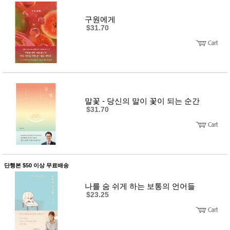
품
즉석가
식
구원에게
공식품
품
$31.70
쌀/잡곡/
면류
양념/소
스/가루
건조식
품
농산품
놀이방
유
말꽃 - 당신의 말이 꽃이 되는 순간
매트
아
$31.70
DVD
유아 보
드(칠
판)
조형물
DIY
유아 이
단행본 $50 이상 무료배송
유식
아기띠/
나를 숨 쉬게 하는 보통의 언어들
외출용
$23.25
품
건강/미
용/식기
용품