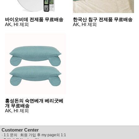
뷰
어
티
메이크
업
바이오비데 전제품 무료배송
한국산 침구 전제품 무료배송
헤어케
AK, HI 제외
AK, HI 제외
어/염색
바디케
어/향수
남성화
장품
미용제
품
주방가
전
전
자
계절/생
활가전
건강가
전
명품식
주
홍성돈의 숙면베개 베리굿베
기브랜
방
개 무료배송
드
AK, HI 제외
보관용
기
조리용
품
Customer Center
주방소
·
1:1 문의 회원 가입 후 my page의 1:1