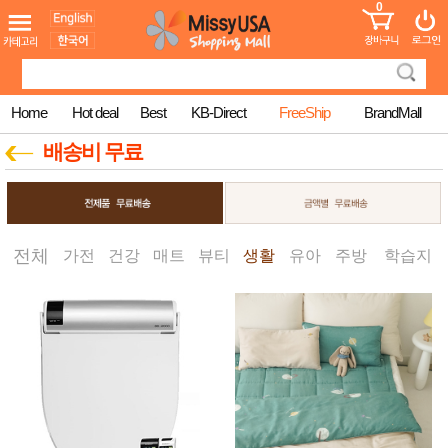
0
어린이
MissyShop
도
Login
청소년
서
성인서
컬러링
북
Home
Hot deal
Best
KB-Direct
FreeShip
BrandMall
만화
한국학
배송비 무료
습지
미국학
습지
고국배
고
송
국
꽃배송
전체
가전
건강
매트
뷰티
생활
유아
주방
학습지
홍삼전
건
문브랜
강
드
건강보
조제품
기능성
건강식
품
Diet/여
성용품
스킨케