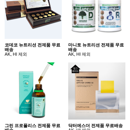
품
즉석가
식
공식품
품
쌀/잡곡/
면류
양념/소
스/가루
건조식
품
코데코 뉴트리션 전제품 무료
마니토 뉴트리션 전제품 무료
농산품
배송
배송
놀이방
유
AK, HI 제외
AK, HI 제외
매트
아
DVD
유아 보
드(칠
판)
조형물
DIY
유아 이
유식
아기띠/
외출용
품
건강/미
용/식기
그린 프로폴리스 전제품 무료
닥터에스더 전제품 무료배송
용품