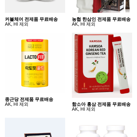
뷰
어
티
메이크
업
커블체어 전제품 무료배송
농협 한삼인 전제품 무료배송
헤어케
AK, HI 제외
AK, HI 제외
어/염색
바디케
어/향수
남성화
장품
미용제
품
주방가
전
전
자
계절/생
활가전
건강가
전
명품식
주
종근당 전제품 무료배송
기브랜
방
함소아 홍삼 전제품 무료배송
AK, HI 제외
드
AK, HI 제외
보관용
기
조리용
품
주방소