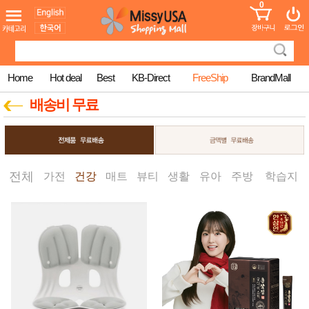
0
어린이
MissyShop
도
Login
청소년
서
성인서
컬러링
북
Home
Hot deal
Best
KB-Direct
FreeShip
BrandMall
만화
한국학
배송비 무료
습지
미국학
습지
고국배
고
송
국
꽃배송
전체
가전
건강
매트
뷰티
생활
유아
주방
학습지
홍삼전
건
문브랜
강
드
건강보
조제품
기능성
건강식
품
Diet/여
성용품
스킨케