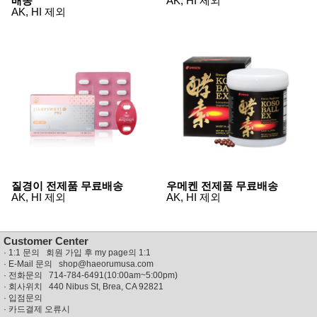
배송
AK, HI 제외
성장발
AK, HI 제외
달교육
용품
어른내
패
의
션
유/아동
내의
가방/지
갑/케이
스
패션/잡
화
세탁세
생
제
활
일상 돋
질경이 전제품 무료배송
우메켄 전제품 무료배송
보기
AK, HI 제외
AK, HI 제외
침구용
품
생활/욕
실/청소
Customer Center
용품
·
1:1 문의 회원 가입 후 my page의 1:1
WALL
· E-Mail 문의
shop@haeorumusa.com
DECO
· 전화문의 714-784-6491(10:00am~5:00pm)
Pet
· 회사위치 440 Nibus St, Brea, CA 92821
Supplies
·
입점문의
·
카드결제 오류시
공연/행
문