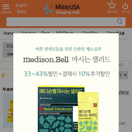
0
어린이
MissyShop
도
Login
청소년
서
성인서
컬러링
북
Home
Hot deal
Best
KB-Direct
FreeShip
BrandMall
만화
한국학
>
>
>
습지
미국학
습지
고국배
고
송
국
종근당
꽃배송
건강특가
홍삼전
건
문브랜
강
무료배송
드
종근당 락토핏 골드 선물세트 3세트 (50포
건강보
100g x 3)
조제품
결제시 10% 추가할인
기능성
유통기한 : 2027-5-10
건강식
$156.00
$126.00
품
(19% off)
Diet/여
Free Shipping
성용품
스킨케