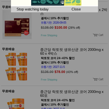
뷰
어
티
무료배송
메이크
Stop watching today
Close
종근당건강 홍삼진원보 50ml x 30포 x 2박
업
스
헤어케
결제시 10% 추가할인
어/염색
유통기한 : 2026-09-05
바디케
$138.00
$100.00
(28% off)
어/향수
남성화
Free Shipping
장품
미용제
품
무료배송
종근당 락토핏 생유산균 코어 2000mg x
주방가
전
60 x 4박스
전
자
락토핏 코어 24~43% 할인
계절/생
활가전
결제시 10% 추가할인
건강가
유통기한 : 2027-11-5
전
$136.00
$78.00
(43% off)
명품식
주
Free Shipping
기브랜
방
드
보관용
무료배송
종근당 락토핏 생유산균 코어 2000mg x
기
60포
조리용
락토핏 코어 24~43% 할인
품
결제시 10% 추가할인
주방소
유통기한 : 2027-11-5