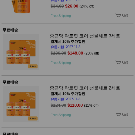
품
$34.00
$26.00
(24% off)
즉석가
식
공식품
품
Free Shipping
쌀/잡곡/
면류
양념/소
무료배송
스/가루
종근당 락토핏 코어 선물세트 3세트
건조식
결제시 10% 추가할인
품
유통기한 : 2027-11-3
농산품
$186.00
$148.00
(20% off)
놀이방
유
매트
아
Free Shipping
DVD
유아 보
드(칠
판)
무료배송
조형물
종근당 락토핏 코어 선물세트 2세트
DIY
결제시 10% 추가할인
유아 이
유통기한 : 2027-11-3
유식
$124.00
$110.00
(11% off)
아기띠/
외출용
Free Shipping
품
건강/미
용/식기
용품
무료배송