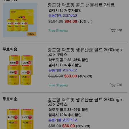
성장발
종근당 락토핏 골드 선물세트 2세트
달교육
용품
결제시 10% 추가할인
유통기한 : 2027-5-10
어른내
패
$104.00
$94.00
의
(10% off)
션
유/아동
Free Shipping
내의
가방/지
갑/케이
스
무료배송
종근당 락토핏 생유산균 골드 2000mg x
패션/잡
50 x 4박스
화
락토핏 골드 28~46% 할인
세탁세
생
결제시 10% 추가할인
제
활
유통기한 : 2027-5-12
일상 돋
$116.00
$63.00
(46% off)
보기
침구용
Free Shipping
품
생활/욕
실/청소
무료배송
종근당 락토핏 생유산균 골드 2000mg x
용품
50 x 2박스
WALL
락토핏 골드 28~46% 할인
DECO
결제시 10% 추가할인
Pet
유통기한 : 2027-5-12
Supplies
$58.00
$36.00
(38% off)
공연/행
문