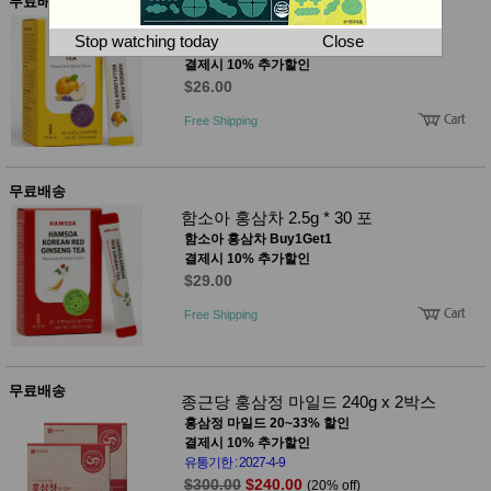
뷰
무료배송
어
티
함소아 배도라지차 2g * 30 포
메이크
Stop watching today
Close
함소아 배도라지차 Buy1Get1
업
결제시 10% 추가할인
헤어케
$26.00
어/염색
바디케
Free Shipping
어/향수
남성화
장품
미용제
무료배송
품
함소아 홍삼차 2.5g * 30 포
주방가
전
함소아 홍삼차 Buy1Get1
전
자
결제시 10% 추가할인
계절/생
$29.00
활가전
건강가
Free Shipping
전
명품식
주
기브랜
방
드
무료배송
보관용
종근당 홍삼정 마일드 240g x 2박스
기
홍삼정 마일드 20~33% 할인
조리용
결제시 10% 추가할인
품
유통기한 : 2027-4-9
주방소
$300.00
$240.00
(20% off)