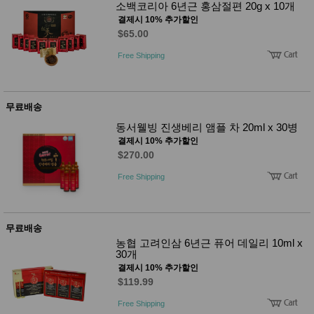
성장발
소백코리아 6년근 홍삼절편 20g x 10개
달교육
결제시 10% 추가할인
용품
$65.00
어른내
패
의
션
Free Shipping
유/아동
내의
가방/지
갑/케이
무료배송
스
패션/잡
동서웰빙 진생베리 앰플 차 20ml x 30병
화
결제시 10% 추가할인
세탁세
생
$270.00
제
활
일상 돋
Free Shipping
보기
침구용
품
생활/욕
무료배송
실/청소
농협 고려인삼 6년근 퓨어 데일리 10ml x
용품
30개
WALL
결제시 10% 추가할인
DECO
$119.99
Pet
Supplies
Free Shipping
공연/행
문