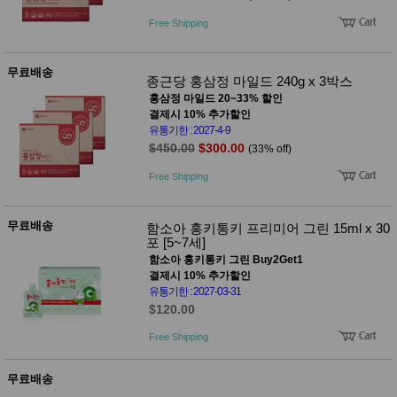
품
즉석가
식
Free Shipping
공식품
품
쌀/잡곡/
면류
무료배송
종근당 홍삼정 마일드 240g x 3박스
양념/소
스/가루
홍삼정 마일드 20~33% 할인
건조식
결제시 10% 추가할인
품
유통기한 : 2027-4-9
농산품
$450.00
$300.00
(33% off)
놀이방
유
매트
Free Shipping
아
DVD
유아 보
드(칠
무료배송
함소아 홍키통키 프리미어 그린 15ml x 30
판)
포 [5~7세]
조형물
함소아 홍키통키 그린 Buy2Get1
DIY
결제시 10% 추가할인
유아 이
유통기한 : 2027-03-31
유식
$120.00
아기띠/
외출용
Free Shipping
품
건강/미
용/식기
무료배송
용품