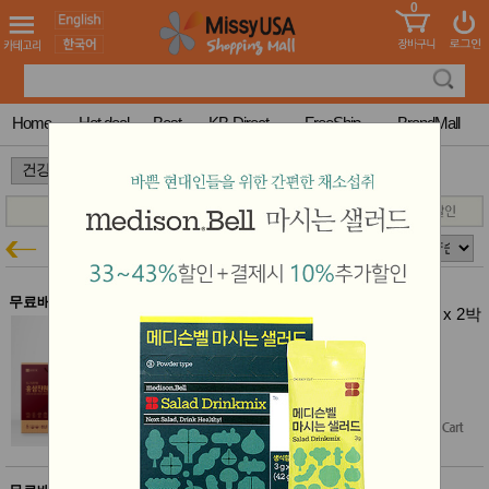
0
어린이
MissyShop
도
Login
청소년
서
성인서
컬러링
북
Home
Hot deal
Best
KB-Direct
FreeShip
BrandMall
만화
한국학
>
>
습지
미국학
습지
고국배
고
홍삼전문브랜드
건강특가
송
국
꽃배송
홍삼전
건
무료배송
종근당건강 홍삼진원보 50ml x 30포 x 2박
문브랜
강
스
드
건강보
결제시 10% 추가할인
조제품
유통기한 : 2026-09-05
기능성
$138.00
$100.00
(28% off)
건강식
품
Free Shipping
Diet/여
성용품
스킨케