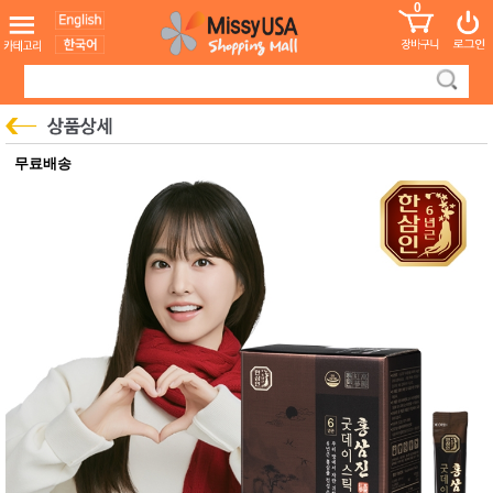
0
어린이
MissyShop
도
Login
청소년
서
성인서
컬러링
북
만화
한국학
무료배송
습지
미국학
습지
고국배
고
송
국
꽃배송
홍삼전
건
문브랜
강
드
건강보
조제품
기능성
건강식
품
Diet/여
성용품
스킨케