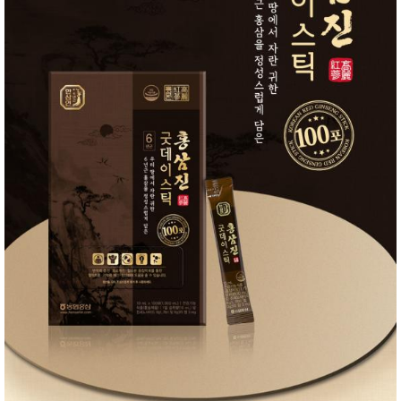
품
즉석가
식
공식품
품
쌀/잡곡/
면류
양념/소
스/가루
건조식
품
농산품
놀이방
유
매트
아
DVD
유아 보
드(칠
판)
조형물
DIY
유아 이
유식
아기띠/
외출용
품
건강/미
용/식기
용품