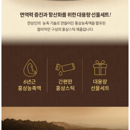
성장발
달교육
용품
어른내
패
의
션
유/아동
내의
가방/지
갑/케이
스
패션/잡
화
세탁세
생
제
활
일상 돋
보기
침구용
품
생활/욕
실/청소
용품
WALL
DECO
Pet
Supplies
공연/행
문