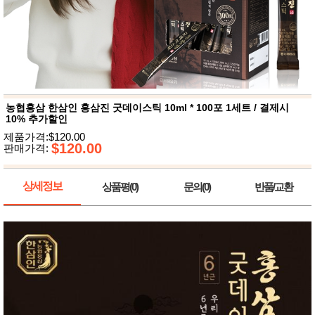
뷰
어
티
메이크
업
헤어케
어/염색
바디케
어/향수
남성화
장품
농협홍삼 한삼인 홍삼진 굿데이스틱 10ml * 100포 1세트 / 결제시
미용제
10% 추가할인
품
제품가격:$120.00
주방가
$120.00
전
판매가격:
전
자
계절/생
활가전
상세정보
상품평(0)
문의(0)
반품/교환
건강가
전
명품식
주
기브랜
방
드
보관용
기
조리용
품
주방소