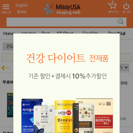
0
어린이
MissyShop
도
Login
청소년
서
성인서
컬러링
북
Home
Hot deal
Best
KB-Direct
FreeShip
BrandMall
만화
한국학
>
>
습지
미국학
습지
고국배
고
건강 보조제품
건강특가
송
국
꽃배송
홍삼전
건
무료배송
메디슨벨 마시는 샐러드 (3g * 14포 * 6박
문브랜
강
스)
드
메디슨벨 마시는 샐러드 33~43% 할인
건강보
결제시 10% 추가할인
조제품
$210.00
기능성
$119.90
(43% off)
건강식
품
Free Shipping
Diet/여
성용품
스킨케