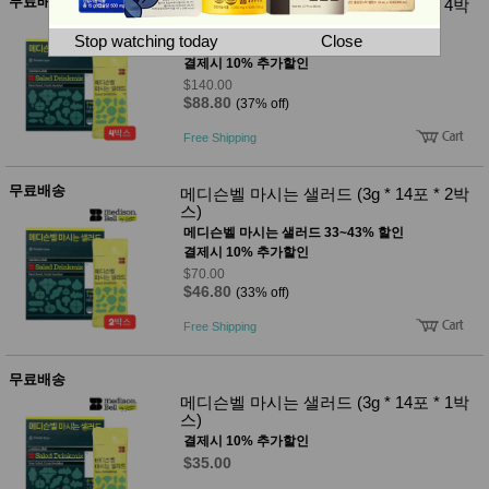
뷰
무료배송
메디슨벨 마시는 샐러드 (3g * 14포 * 4박
어
티
스)
메이크
Stop watching today
Close
메디슨벨 마시는 샐러드 33~43% 할인
업
결제시 10% 추가할인
헤어케
$140.00
어/염색
$88.80
(37% off)
바디케
어/향수
Free Shipping
남성화
장품
미용제
무료배송
메디슨벨 마시는 샐러드 (3g * 14포 * 2박
품
스)
주방가
전
메디슨벨 마시는 샐러드 33~43% 할인
전
자
결제시 10% 추가할인
계절/생
$70.00
활가전
$46.80
(33% off)
건강가
전
Free Shipping
명품식
주
기브랜
방
드
무료배송
보관용
메디슨벨 마시는 샐러드 (3g * 14포 * 1박
기
스)
조리용
결제시 10% 추가할인
품
$35.00
주방소