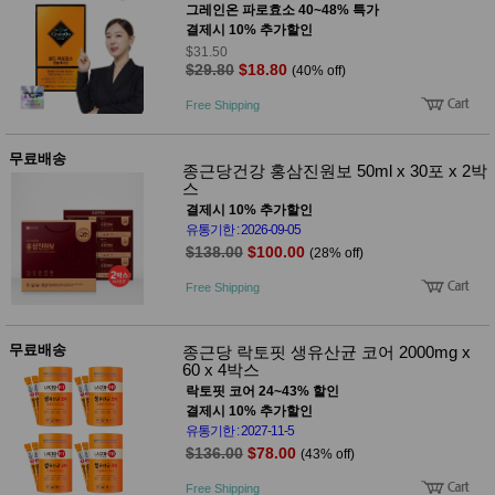
성장발
그레인온 파로효소 40~48% 특가
달교육
결제시 10% 추가할인
용품
$31.50
어른내
패
$29.80
$18.80
(40% off)
의
션
유/아동
Free Shipping
내의
가방/지
갑/케이
무료배송
종근당건강 홍삼진원보 50ml x 30포 x 2박
스
스
패션/잡
결제시 10% 추가할인
화
유통기한 : 2026-09-05
세탁세
생
$138.00
$100.00
(28% off)
제
활
일상 돋
Free Shipping
보기
침구용
품
무료배송
종근당 락토핏 생유산균 코어 2000mg x
생활/욕
60 x 4박스
실/청소
용품
락토핏 코어 24~43% 할인
WALL
결제시 10% 추가할인
DECO
유통기한 : 2027-11-5
Pet
$136.00
$78.00
(43% off)
Supplies
공연/행
Free Shipping
문