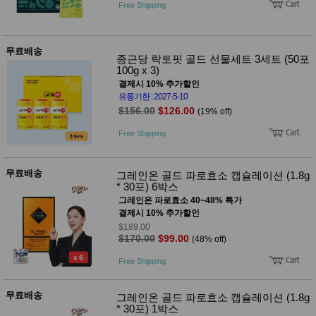
품
Free Shipping
즉석가
식
공식품
품
쌀/잡곡/
무료배송
면류
종근당 락토핏 골드 선물세트 3세트 (50포
양념/소
100g x 3)
스/가루
결제시 10% 추가할인
건조식
유통기한 : 2027-5-10
품
$156.00
$126.00
(19% off)
농산품
놀이방
유
Free Shipping
매트
아
DVD
유아 보
무료배송
그레인온 골드 파로효소 캡슐레이션 (1.8g
드(칠
* 30포) 6박스
판)
조형물
그레인온 파로효소 40~48% 특가
DIY
결제시 10% 추가할인
유아 이
$189.00
유식
$170.00
$99.00
(48% off)
아기띠/
외출용
Free Shipping
품
건강/미
용/식기
무료배송
그레인온 골드 파로효소 캡슐레이션 (1.8g
용품
* 30포) 1박스