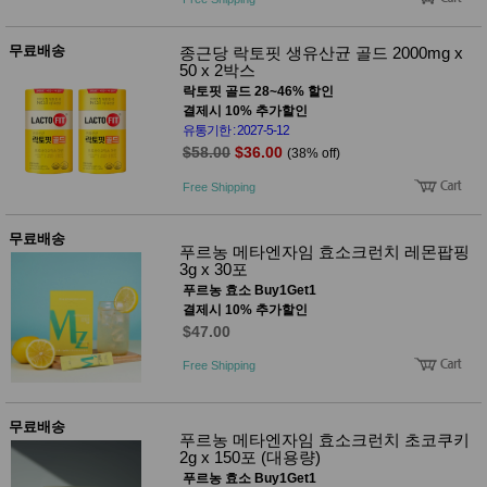
무료배송
종근당 락토핏 생유산균 골드 2000mg x
50 x 2박스
락토핏 골드 28~46% 할인
결제시 10% 추가할인
유통기한 : 2027-5-12
$58.00
$36.00
(38% off)
Free Shipping
무료배송
푸르농 메타엔자임 효소크런치 레몬팝핑
3g x 30포
푸르농 효소 Buy1Get1
결제시 10% 추가할인
$47.00
Free Shipping
무료배송
푸르농 메타엔자임 효소크런치 초코쿠키
2g x 150포 (대용량)
푸르농 효소 Buy1Get1