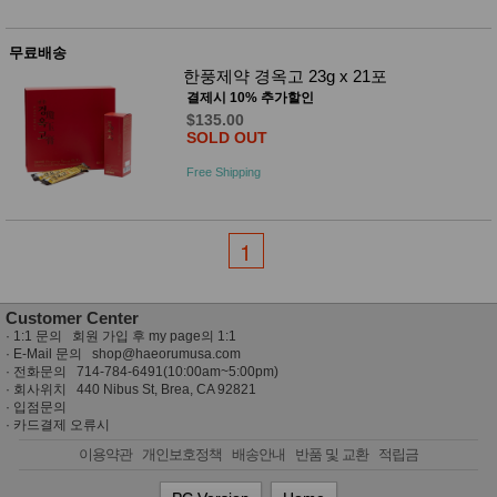
품
즉석가
식
공식품
품
무료배송
쌀/잡곡/
한풍제약 경옥고 23g x 21포
면류
결제시 10% 추가할인
양념/소
스/가루
$135.00
SOLD OUT
건조식
품
Free Shipping
농산품
놀이방
유
매트
아
DVD
1
유아 보
드(칠
판)
조형물
Customer Center
DIY
·
1:1 문의 회원 가입 후 my page의 1:1
유아 이
· E-Mail 문의
shop@haeorumusa.com
유식
· 전화문의 714-784-6491(10:00am~5:00pm)
아기띠/
· 회사위치 440 Nibus St, Brea, CA 92821
외출용
·
입점문의
품
·
카드결제 오류시
건강/미
이용약관
개인보호정책
배송안내
반품 및 교환
적립금
용/식기
용품