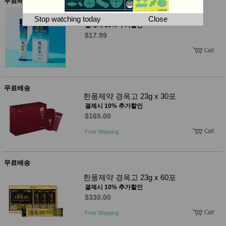
뷰
무료배송
어
티
한풍제약 평온액 1박스 (20ml x 6포)
메이크
Stop watching today
Close
업
결제시 10% 추가할인
헤어케
$17.99
어/염색
바디케
어/향수
남성화
장품
미용제
무료배송
품
한풍제약 경옥고 23g x 30포
주방가
전
결제시 10% 추가할인
전
자
$165.00
계절/생
활가전
Free Shipping
건강가
전
명품식
주
무료배송
기브랜
방
드
한풍제약 경옥고 23g x 60포
보관용
결제시 10% 추가할인
기
$330.00
조리용
품
Free Shipping
주방소