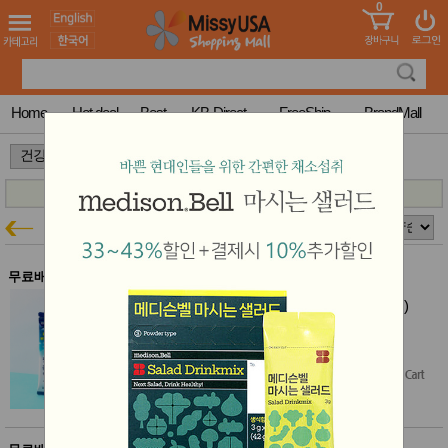
0
어린이
MissyShop
도
Login
청소년
서
성인서
컬러링
북
Home
Hot deal
Best
KB-Direct
FreeShip
BrandMall
만화
한국학
>
>
습지
미국학
습지
고국배
고
한풍제약
건강특가
송
국
꽃배송
홍삼전
건
무료배송
문브랜
강
한풍제약 평온액 5박스 (20ml x 30포)
드
건강보
결제시 10% 추가할인
조제품
$75.00
기능성
건강식
Free Shipping
품
Diet/여
성용품
스킨케