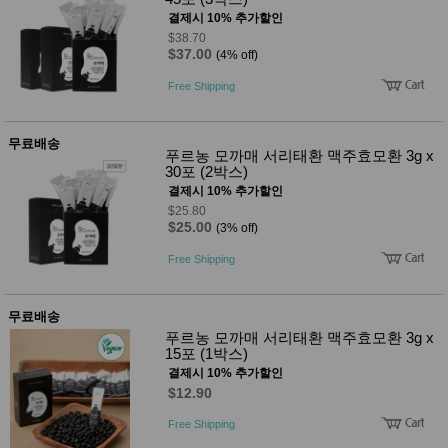
성장발
결제시 10% 추가할인
달교육
용품
$38.70
$37.00
(4% off)
어른내
패
의
션
Free Shipping
유/아동
내의
가방/지
갑/케이
무료배송
푸르농 모까매 서리태환 맥주효모환 3g x
스
30포 (2박스)
패션/잡
결제시 10% 추가할인
화
$25.80
세탁세
생
$25.00
(3% off)
제
활
일상 돋
Free Shipping
보기
침구용
품
무료배송
생활/욕
실/청소
푸르농 모까매 서리태환 맥주효모환 3g x
용품
15포 (1박스)
WALL
결제시 10% 추가할인
DECO
$12.90
Pet
Supplies
Free Shipping
공연/행
문