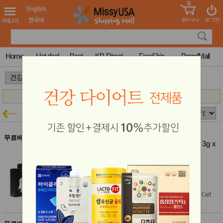
0
어린이
MissyShop
도
Login
청소년
서
성인서
컬러링
북
Home
Hot deal
Best
KB-Direct
FreeShip
BrandMall
만화
한국학
>
>
습지
미국학
습지
고국배
고
푸르농
건강특가
송
국
꽃배송
홍삼전
건
무료배송
푸르농 모까매 서리태환 맥주효모환 3g x
문브랜
강
60포 (4박스)
드
건강보
결제시 10% 추가할인
조제품
$54.60
기능성
$48.00
(12% off)
건강식
품
Free Shipping
Diet/여
성용품
스킨케