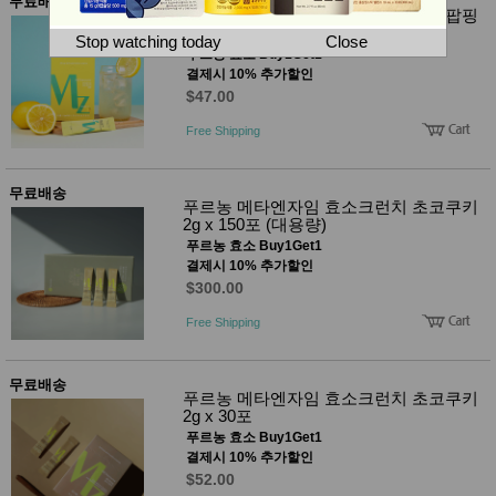
뷰
무료배송
푸르농 메타엔자임 효소크런치 레몬팝핑
어
티
3g x 30포
메이크
Stop watching today
Close
업
푸르농 효소 Buy1Get1
헤어케
결제시 10% 추가할인
어/염색
$47.00
바디케
어/향수
Free Shipping
남성화
장품
미용제
무료배송
품
푸르농 메타엔자임 효소크런치 초코쿠키
2g x 150포 (대용량)
주방가
전
푸르농 효소 Buy1Get1
전
자
결제시 10% 추가할인
계절/생
활가전
$300.00
건강가
전
Free Shipping
명품식
주
기브랜
방
드
무료배송
푸르농 메타엔자임 효소크런치 초코쿠키
보관용
2g x 30포
기
푸르농 효소 Buy1Get1
조리용
결제시 10% 추가할인
품
주방소
$52.00