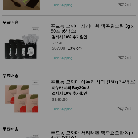
품
Free Shipping
즉석가
식
공식품
품
쌀/잡곡/
무료배송
면류
푸르농 모까매 서리태환 맥주효모환 3g x
양념/소
90포 (6박스)
스/가루
결제시 10% 추가할인
건조식
$77.40
품
$67.00
(13% off)
농산품
놀이방
유
Free Shipping
매트
아
DVD
유아 보
무료배송
드(칠
푸르농 모까매 아누카 사과 (150g * 4박스)
판)
조형물
아누카 사과 Buy2Get3
DIY
결제시 10% 추가할인
유아 이
$140.00
유식
아기띠/
Free Shipping
외출용
품
건강/미
용/식기
무료배송
푸르농 모까매 서리태환 맥주효모환 3g x
용품
45포 (3박스)