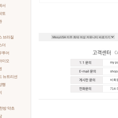
백서
락토
환
스 브라질
스더
우투어
바이오
my 
켄
shop
드 뉴트리션
비회원
양행
714-
비
한방 약초
당