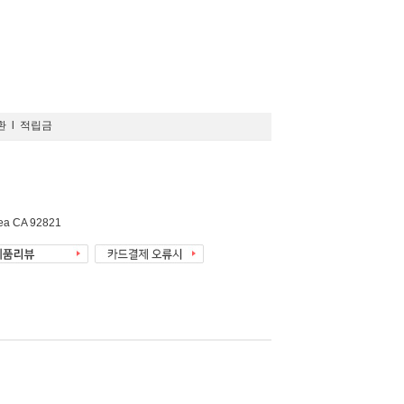
환
l
적립금
rea CA 92821