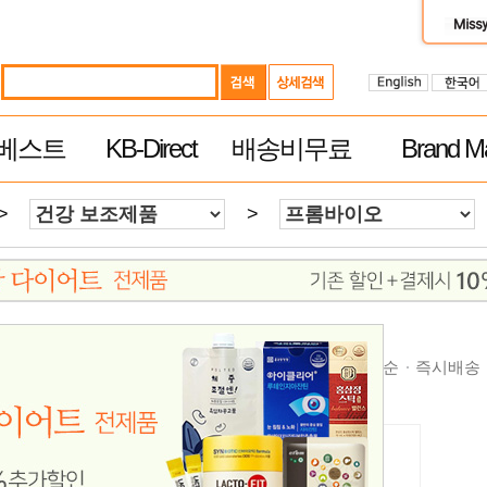
베스트
KB-Direct
배송비무료
Brand Ma
>
>
순
높은가격순
제품평 많은순
빠른 배송순
추천순
즉시배송
무료배송