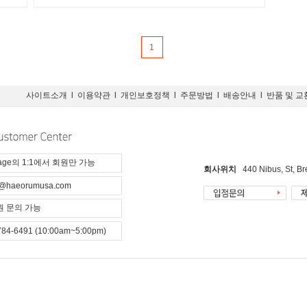
1
사이트소개
l
이용약관
l
개인보호정책
l
주문방법
l
배송안내
l
반품 및 교
page의 1:1에서 회원만 가능
회사위치
440 Nibus, St, B
@haeorumusa.com
 문의 가능
784-6491 (10:00am~5:00pm)