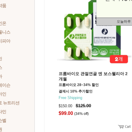
약품
오늘하루
인온
풀니스
리피아
린
스
프롬바이오 관절연골 엔 보스웰리아 2
바
개월
메이슨
프롬바이오 28~34% 할인
결제시 10% 추가할인
마인
Free Shipping
토 뉴트리션
$125.00
$150.00
타민
$99.00
(34% off)
슨벨
원