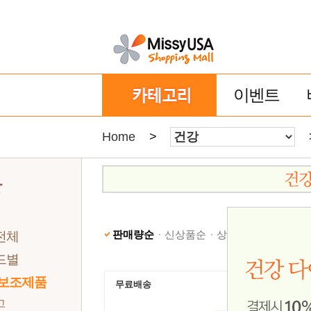
이벤트
Home
>
강
판매량순
신상품순
상품명순
낮은가격
전체
드별
 보조제품
무료배송
고