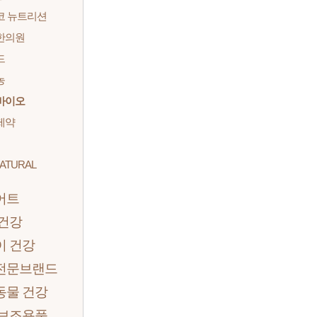
코 뉴트리션
한의원
드
농
바이오
제약
ATURAL
어트
 건강
이 건강
전문브랜드
동물 건강
 보조용품