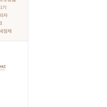
지기
 의자
크
/세정제
ect