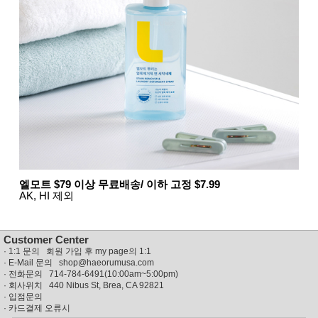
뷰
어
티
메이크
업
헤어케
어/염색
바디케
어/향수
남성화
장품
미용제
품
주방가
전
전
자
계절/생
활가전
엘모트 $79 이상 무료배송/ 이하 고정 $7.99
건강가
AK, HI 제외
전
명품식
주
기브랜
방
Customer Center
드
·
1:1 문의 회원 가입 후 my page의 1:1
보관용
· E-Mail 문의
shop@haeorumusa.com
기
· 전화문의 714-784-6491(10:00am~5:00pm)
조리용
· 회사위치 440 Nibus St, Brea, CA 92821
품
·
입점문의
주방소
·
카드결제 오류시