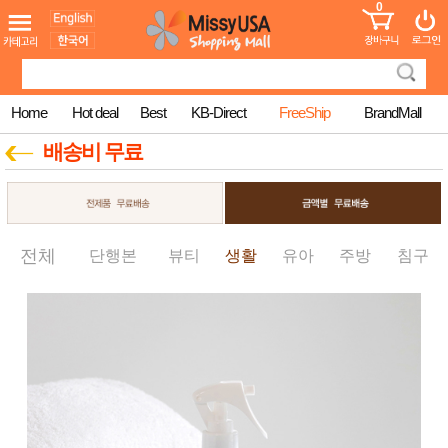
0
어린이
MissyShop
도
Login
청소년
서
성인서
컬러링
북
Home
Hot deal
Best
KB-Direct
FreeShip
BrandMall
만화
한국학
배송비 무료
습지
미국학
습지
고국배
고
송
국
꽃배송
전체
단행본
뷰티
생활
유아
주방
침구
홍삼전
건
문브랜
강
드
건강보
조제품
기능성
건강식
품
Diet/여
성용품
스킨케