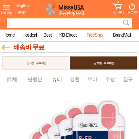
0
어린이
MissyShop
도
Login
청소년
서
성인서
컬러링
북
Home
Hot deal
Best
KB-Direct
FreeShip
BrandMall
만화
한국학
배송비 무료
습지
미국학
습지
고국배
고
송
국
꽃배송
전체
단행본
뷰티
생활
유아
주방
침구
홍삼전
건
문브랜
강
드
건강보
조제품
기능성
건강식
품
Diet/여
성용품
스킨케