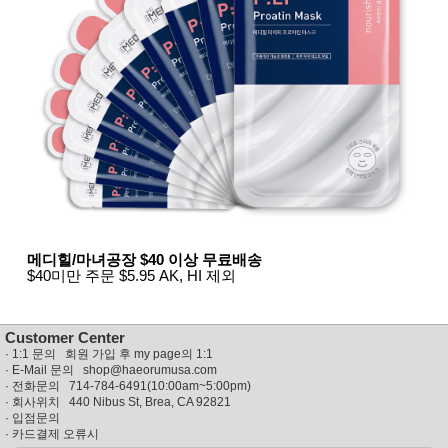
뷰
어
티
메이크
업
헤어케
어/염색
바디케
어/향수
남성화
장품
미용제
품
주방가
전
전
자
계절/생
활가전
메디힐/마녀공장 $40 이상 무료배송
건강가
$40미만 주문 $5.95 AK, HI 제외
전
명품식
주
기브랜
방
Customer Center
드
·
1:1 문의 회원 가입 후 my page의 1:1
보관용
· E-Mail 문의
shop@haeorumusa.com
기
· 전화문의 714-784-6491(10:00am~5:00pm)
조리용
· 회사위치 440 Nibus St, Brea, CA 92821
품
·
입점문의
주방소
·
카드결제 오류시