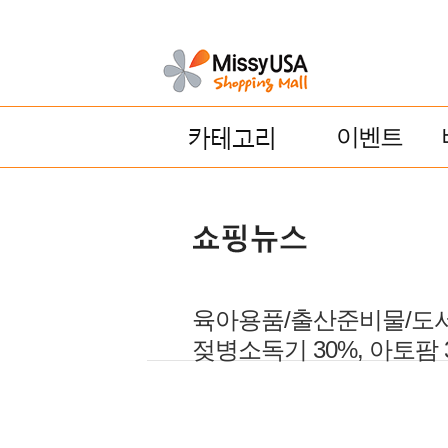
이벤트
육아용품/출산준비물/도서 ''
젖병소독기 30%, 아토팜 3