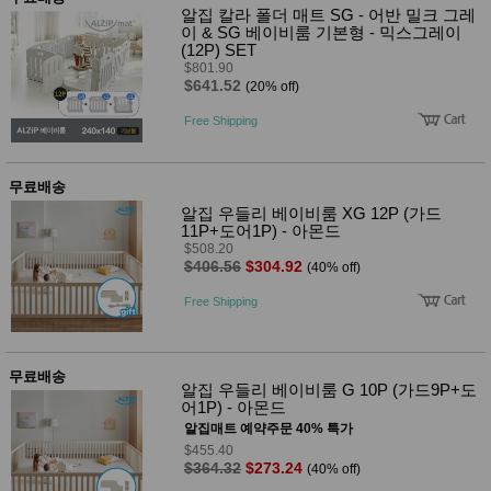
성장발
알집 칼라 폴더 매트 SG - 어반 밀크 그레
달교육
이 & SG 베이비룸 기본형 - 믹스그레이
용품
(12P) SET
어른내
패
$801.90
의
$641.52
션
(20% off)
유/아동
내의
Free Shipping
가방/지
갑/케이
스
무료배송
패션/잡
화
알집 우들리 베이비룸 XG 12P (가드
11P+도어1P) - 아몬드
세탁세
생
$508.20
제
활
$406.56
$304.92
(40% off)
일상 돋
보기
Free Shipping
침구용
품
생활/욕
실/청소
무료배송
용품
알집 우들리 베이비룸 G 10P (가드9P+도
WALL
어1P) - 아몬드
DECO
알집매트 예약주문 40% 특가
Pet
$455.40
Supplies
$364.32
$273.24
(40% off)
공연/행
문