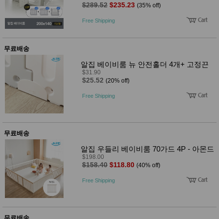
품
$289.52
$235.23
(35% off)
즉석가
식
공식품
품
Free Shipping
쌀/잡곡/
면류
양념/소
무료배송
스/가루
건조식
알집 베이비룸 뉴 안전홀더 4개+ 고정끈
품
$31.90
농산품
$25.52
(20% off)
놀이방
유
Free Shipping
매트
아
DVD
유아 보
드(칠
판)
무료배송
조형물
DIY
알집 우들리 베이비룸 70가드 4P - 아몬드
유아 이
$198.00
유식
$158.40
$118.80
(40% off)
아기띠/
외출용
Free Shipping
품
건강/미
용/식기
용품
무료배송