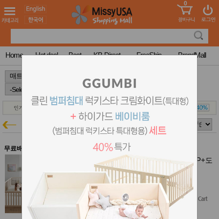
0
어린이
MissyShop
도
Login
청소년
서
성인서
컬러링
북
Home
Hot deal
Best
KB-Direct
FreeShip
BrandMall
만화
한국학
>
>
>
습지
미국학
습지
고국배
고
송
국
알집
꽃배송
매트특가
홍삼전
건
문브랜
강
무료배송
드
건강보
알집 우들리 베이비룸 G 10P (가드9P+도
조제품
어1P) - 밀크
기능성
$455.40
건강식
$364.32
(20% off)
품
Diet/여
Free Shipping
성용품
스킨케