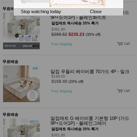
뷰
어
티
무료배송
메이크
Stop watching today
Close
알집매트 G 베이비룸 기본형 10P (가드
업
9P+도어1P) - 플레인화이트
헤어케
알집매트 즉시배송 35% 특가
어/염색
$361.90
바디케
$289.52
$235.23
(35% off)
어/향수
남성화
Free Shipping
장품
미용제
품
무료배송
주방가
전
전
자
알집 우들리 베이비룸 70가드 4P - 밀크
계절/생
$198.00
활가전
$158.40
(20% off)
건강가
전
Free Shipping
명품식
주
기브랜
방
드
보관용
무료배송
기
알집매트 G 베이비룸 기본형 10P (가드
조리용
9P+도어1P) - 플레인그레이
품
알집매트 즉시배송 35% 특가
주방소
$361.90