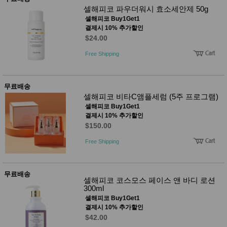
성장발
셀해피코 파우더워시 효소세안제 50g
달교육
용품
셀해피코 Buy1Get1
결제시 10% 추가할인
어른내
패
$24.00
의
션
유/아동
Free Shipping
내의
가방/지
갑/케이
스
무료배송
패션/잡
셀해피코 비타C앰플세럼 (5주 프로그램)
화
셀해피코 Buy1Get1
세탁세
생
결제시 10% 추가할인
제
활
$150.00
일상 돋
보기
Free Shipping
침구용
품
생활/욕
실/청소
무료배송
용품
셀해피코 코스모스 페이스 앤 바디 로션
WALL
300ml
DECO
셀해피코 Buy1Get1
Pet
결제시 10% 추가할인
Supplies
$42.00
공연/행
문