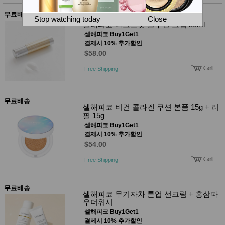
뷰
어
티
무료배송
메이크
Stop watching today
Close
셀해피코 다크스팟 솔루션 크림 50ml
업
헤어케
셀해피코 Buy1Get1
어/염색
결제시 10% 추가할인
바디케
$58.00
어/향수
남성화
Free Shipping
장품
미용제
품
무료배송
주방가
전
셀해피코 비건 콜라겐 쿠션 본품 15g + 리
전
자
필 15g
계절/생
셀해피코 Buy1Get1
활가전
결제시 10% 추가할인
건강가
$54.00
전
명품식
주
Free Shipping
기브랜
방
드
보관용
무료배송
기
셀해피코 무기자차 톤업 선크림 + 홍삼파
조리용
우더워시
품
셀해피코 Buy1Get1
주방소
결제시 10% 추가할인