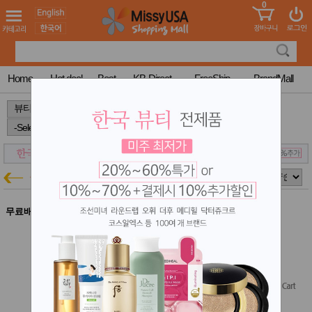
0
어린이
MissyShop
도
Login
청소년
서
성인서
컬러링
북
Home
Hot deal
Best
KB-Direct
FreeShip
BrandMall
만화
한국학
>
>
>
습지
미국학
습지
고국배
고
송
국
셀해피코
꽃배송
뷰티특가
홍삼전
건
문브랜
강
무료배송
드
셀해피코 무기자차 톤업 선크림 50g
건강보
조제품
셀해피코 Buy1Get1
기능성
결제시 10% 추가할인
건강식
$27.00
품
Diet/여
Free Shipping
성용품
스킨케