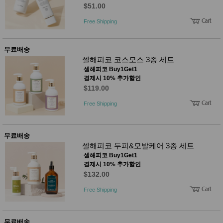
품
$51.00
즉석가
식
공식품
품
Free Shipping
쌀/잡곡/
면류
양념/소
무료배송
스/가루
셀해피코 코스모스 3종 세트
건조식
셀해피코 Buy1Get1
품
결제시 10% 추가할인
농산품
$119.00
놀이방
유
매트
아
Free Shipping
DVD
유아 보
드(칠
판)
무료배송
조형물
셀해피코 두피&모발케어 3종 세트
DIY
셀해피코 Buy1Get1
유아 이
결제시 10% 추가할인
유식
$132.00
아기띠/
외출용
Free Shipping
품
건강/미
용/식기
용품
무료배송