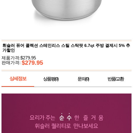
뷰
어
티
메이크
업
헤어케
어/염색
바디케
어/향수
남성화
장품
휘슬러 퓨어 콜렉션 스테인리스 스틸 스탁팟 6.7qt 주방 결제시 5% 추
미용제
가할인
품
제품가격:$279.95
주방가
$279.95
전
판매가격:
전
자
계절/생
활가전
상세정보
상품평(0)
문의(0)
반품/교환
건강가
전
명품식
주
기브랜
방
드
보관용
기
조리용
품
주방소