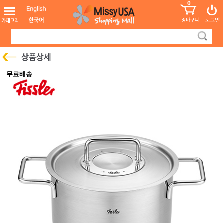
0
어린이
MissyShop
도
Login
청소년
서
성인서
컬러링
북
만화
한국학
무료배송
습지
미국학
습지
고국배
고
송
국
꽃배송
홍삼전
건
문브랜
강
드
건강보
조제품
기능성
건강식
품
Diet/여
성용품
스킨케