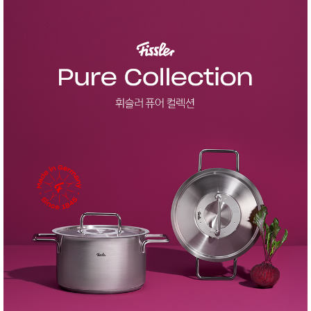
품
즉석가
식
공식품
품
쌀/잡곡/
면류
양념/소
스/가루
건조식
품
농산품
놀이방
유
매트
아
DVD
유아 보
드(칠
판)
조형물
DIY
유아 이
유식
아기띠/
외출용
품
건강/미
용/식기
용품