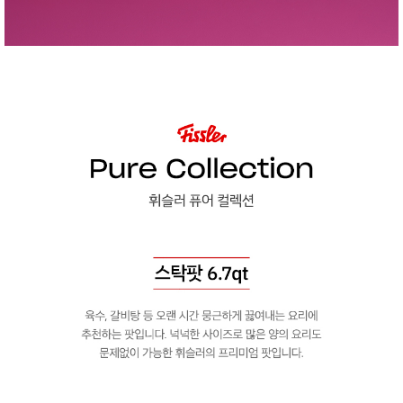
성장발
달교육
용품
어른내
패
의
션
유/아동
내의
가방/지
갑/케이
스
패션/잡
화
세탁세
생
제
활
일상 돋
보기
침구용
품
생활/욕
실/청소
용품
WALL
DECO
Pet
Supplies
공연/행
문