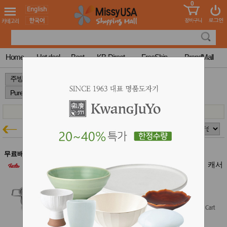
0
어린이
MissyShop
도
Login
청소년
서
성인서
컬러링
북
Home
Hot deal
Best
KB-Direct
FreeShip
BrandMall
만화
한국학
>
>
>
습지
미국학
습지
고국배
고
송
국
Pure Collection
꽃배송
주방특가
홍삼전
건
문브랜
강
무료배송
드
건강보
휘슬러 퓨어 콜렉션 스테인리스 스틸 캐서
조제품
롤 2.7qt
기능성
주방 결제시 5% 추가할인
건강식
$199.95
품
Diet/여
Free Shipping
성용품
스킨케