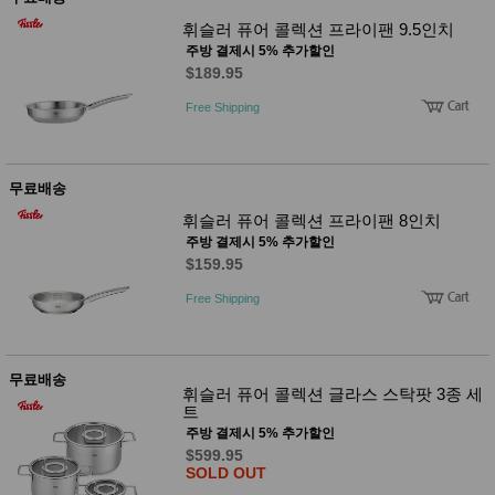
성장발
달교육
휘슬러 퓨어 콜렉션 프라이팬 9.5인치
용품
주방 결제시 5% 추가할인
어른내
패
$189.95
의
션
유/아동
Free Shipping
내의
가방/지
갑/케이
스
무료배송
패션/잡
화
휘슬러 퓨어 콜렉션 프라이팬 8인치
세탁세
생
주방 결제시 5% 추가할인
제
활
$159.95
일상 돋
보기
Free Shipping
침구용
품
생활/욕
실/청소
무료배송
용품
휘슬러 퓨어 콜렉션 글라스 스탁팟 3종 세
WALL
트
DECO
주방 결제시 5% 추가할인
Pet
$599.95
Supplies
SOLD OUT
공연/행
문