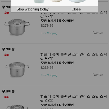
뷰
어
티
무료배송
메이크
Stop watching today
Close
업
휘슬러 퓨어 콜렉션 스테인리스 스틸 스탁
팟 6.7qt
헤어케
어/염색
주방 결제시 5% 추가할인
바디케
$279.95
어/향수
남성화
Free Shipping
장품
미용제
품
무료배송
주방가
전
휘슬러 퓨어 콜렉션 스테인리스 스틸 스탁
전
자
팟 4.2qt
계절/생
활가전
주방 결제시 5% 추가할인
건강가
$239.95
전
Free Shipping
명품식
주
기브랜
방
드
보관용
무료배송
기
휘슬러 퓨어 콜렉션 스테인리스 스틸 스탁
조리용
팟 2.2qt
품
주방 결제시 5% 추가할인
주방소