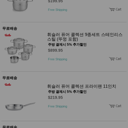
품
$199.95
즉석가
식
Free Shipping
공식품
품
쌀/잡곡/
면류
양념/소
무료배송
스/가루
휘슬러 퓨어 콜렉션 9종세트 스테인리스
건조식
스틸 (뚜껑 포함)
품
주방 결제시 5% 추가할인
농산품
$899.95
놀이방
유
매트
아
Free Shipping
DVD
유아 보
드(칠
판)
무료배송
조형물
DIY
휘슬러 퓨어 콜렉션 프라이팬 11인치
유아 이
주방 결제시 5% 추가할인
유식
$219.95
아기띠/
외출용
Free Shipping
품
건강/미
용/식기
용품
무료배송