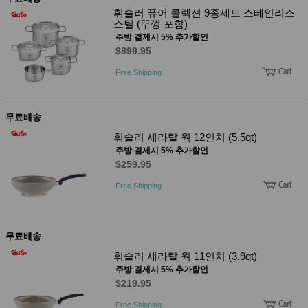
성장발
휘슬러 퓨어 콜렉션 9종세트 스테인리스
달교육
스틸 (뚜껑 포함)
용품
주방 결제시 5% 추가할인
어른내
패
$899.95
의
션
유/아동
Free Shipping
내의
가방/지
갑/케이
스
무료배송
패션/잡
화
휘슬러 세라탈 웍 12인치 (5.5qt)
세탁세
생
주방 결제시 5% 추가할인
제
활
$259.95
일상 돋
보기
Free Shipping
침구용
품
생활/욕
실/청소
무료배송
용품
WALL
휘슬러 세라탈 웍 11인치 (3.9qt)
DECO
주방 결제시 5% 추가할인
Pet
$219.95
Supplies
공연/행
문
Free Shipping