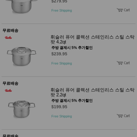
품
$279.95
즉석가
식
Free Shipping
공식품
품
쌀/잡곡/
면류
양념/소
무료배송
스/가루
휘슬러 퓨어 콜렉션 스테인리스 스틸 스탁
건조식
팟 4.2qt
품
주방 결제시 5% 추가할인
농산품
$239.95
놀이방
유
매트
아
Free Shipping
DVD
유아 보
드(칠
판)
무료배송
조형물
휘슬러 퓨어 콜렉션 스테인리스 스틸 스탁
DIY
팟 2.2qt
유아 이
주방 결제시 5% 추가할인
유식
$199.95
아기띠/
외출용
Free Shipping
품
건강/미
용/식기
용품
무료배송