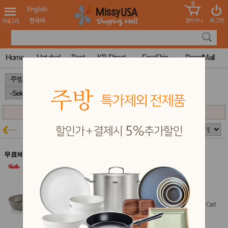
0
어린이
MissyShop
도
Login
청소년
서
성인서
컬러링
북
Home
Hot deal
Best
KB-Direct
FreeShip
BrandMall
만화
한국학
>
>
>
습지
미국학
습지
고국배
고
송
국
휘슬러
꽃배송
주방특가
홍삼전
건
문브랜
강
무료배송
드
건강보
휘슬러 세라탈 컴포트 팬 11인치
조제품
주방 결제시 5% 추가할인
기능성
$199.95
건강식
품
Free Shipping
Diet/여
성용품
스킨케