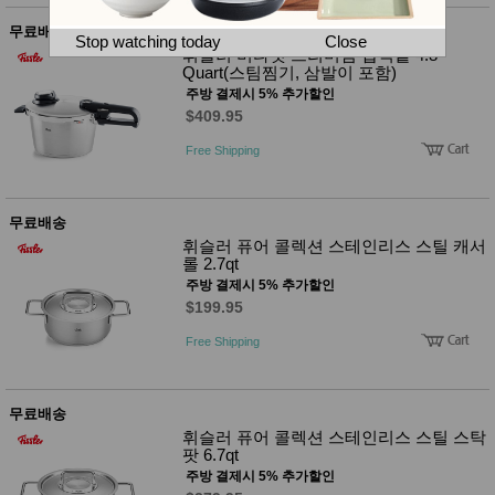
뷰
어
티
무료배송
메이크
Stop watching today
Close
업
휘슬러 비타빗 프리미엄 압력솥 4.8
Quart(스팀찜기, 삼발이 포함)
헤어케
어/염색
주방 결제시 5% 추가할인
바디케
$409.95
어/향수
남성화
Free Shipping
장품
미용제
품
무료배송
주방가
전
휘슬러 퓨어 콜렉션 스테인리스 스틸 캐서
전
자
롤 2.7qt
계절/생
활가전
주방 결제시 5% 추가할인
건강가
$199.95
전
Free Shipping
명품식
주
기브랜
방
드
보관용
무료배송
기
휘슬러 퓨어 콜렉션 스테인리스 스틸 스탁
조리용
팟 6.7qt
품
주방 결제시 5% 추가할인
주방소