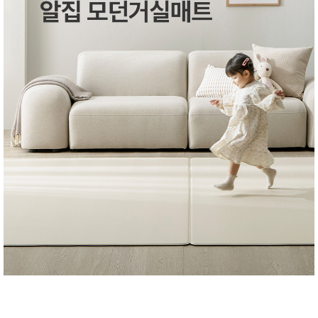
성장발
달교육
용품
어른내
패
의
션
유/아동
내의
가방/지
갑/케이
스
패션/잡
화
세탁세
생
제
활
일상 돋
보기
침구용
품
생활/욕
실/청소
용품
WALL
DECO
Pet
Supplies
공연/행
문