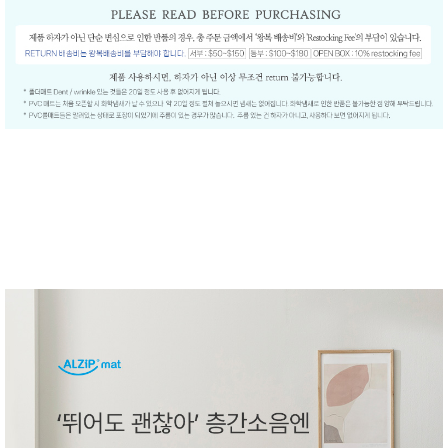
품
즉석가
식
공식품
품
쌀/잡곡/
면류
양념/소
스/가루
건조식
품
농산품
놀이방
유
매트
아
DVD
유아 보
드(칠
판)
조형물
DIY
유아 이
유식
아기띠/
외출용
품
건강/미
용/식기
용품