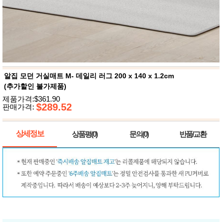
뷰
어
티
메이크
업
헤어케
어/염색
바디케
어/향수
남성화
장품
알집 모던 거실매트 M- 데일리 러그 200 x 140 x 1.2cm
미용제
(추가할인 불가제품)
품
제품가격:$361.90
주방가
전
$289.52
판매가격:
전
자
계절/생
활가전
상세정보
상품평(0)
문의(0)
반품/교환
건강가
전
명품식
주
기브랜
방
드
보관용
기
조리용
품
주방소