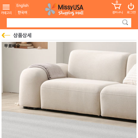
0
어린이
MissyShop
도
Login
청소년
서
성인서
컬러링
북
만화
한국학
무료배송
습지
미국학
습지
고국배
고
송
국
꽃배송
홍삼전
건
문브랜
강
드
건강보
조제품
기능성
건강식
품
Diet/여
성용품
스킨케