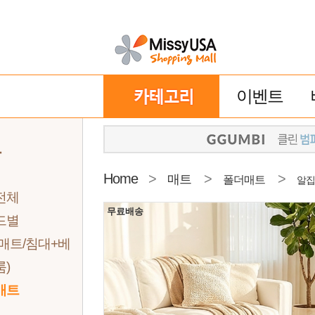
이벤트
트
Home
>
>
>
매트
폴더매트
알집
전체
무료배송
드별
매트/침대+베
)
매트