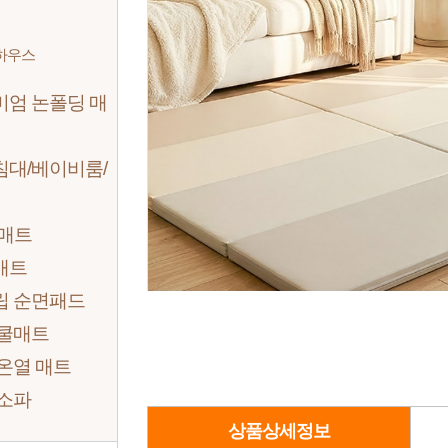
하우스
미엄 논폴딩 매
침대/베이비룸/
 매트
매트
립 순면패드
 쿨매트
온열 매트
 소파
상품상세정보