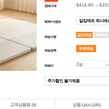
$416.90 →
$33
판매가격
알집매트 즉시배송
NOW 이벤트
일반배송
2주배송
배송구분
무료배송
배송정책
Zip
배송비
추가할인 불가제품
고객상품평 (9)
상품 Q&A (180)