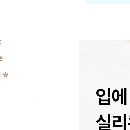
지
본
배송