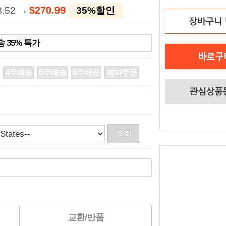
$270.99
3.52 →
35%할인
 35% 특가
4주배송
6주배송
8주배송
예약주문
교환/반품