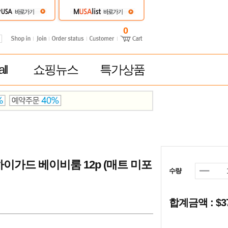
0
ll
쇼핑뉴스
특가상품
이가드 베이비룸 12p (매트 미포
수량
합계금액 : $