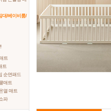
침대/베이비룸/
론
 매트
매트
립 순면패드
 쿨매트
온열 매트
 소파