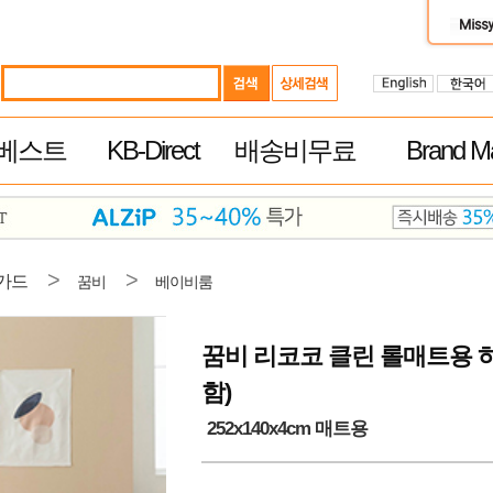
베스트
KB-Direct
배송비무료
Brand Ma
>
>
가드
꿈비
베이비룸
꿈비 리코코 클린 롤매트용 하
함)
252x140x4cm 매트용