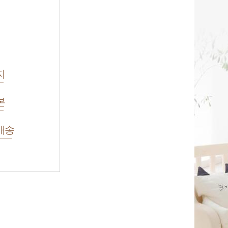
지
본
배송