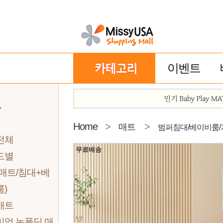
이벤트
트
Home
>
>
매트
범퍼침대/베이비룸/
전체
무료배송
드별
매트/침대+베
)
매트
미엄 논폴딩 매