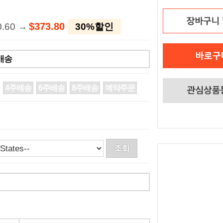
$373.80
0.60 →
30%할인
시배송
4주배송
6주배송
8주배송
예약주문