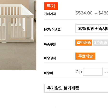
특가
$534.00 →
$48
판매가격
30% 할인 + 즉
NOW 이벤트
일반배송
2주배송
배송구분
무료배송
배송정책
Zip
배송비
추가할인 불가제품