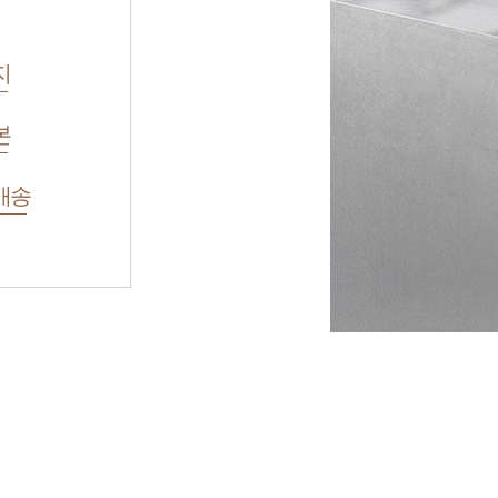
지
본
배송