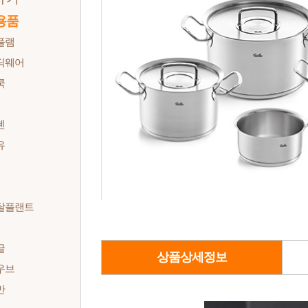
용품
플램
딕웨어
쿡
첸
유
탈플랜트
글
상품상세정보
우브
만