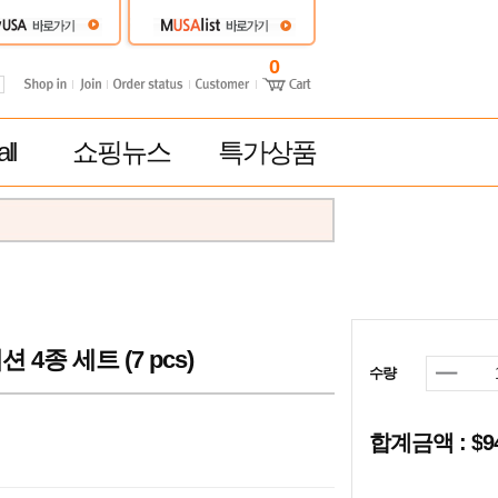
0
ll
쇼핑뉴스
특가상품
종 세트 (7 pcs)
수량
합계금액 : $