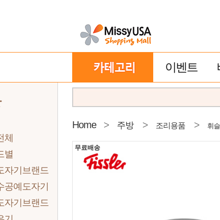
이벤트
방
Home
>
>
>
주방
조리용품
휘슬
전체
무료배송
드별
도자기브랜드
수공예도자기
도자기브랜드
유기