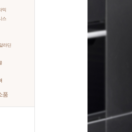
라믹
시스
 알라딘
콜
러
소품