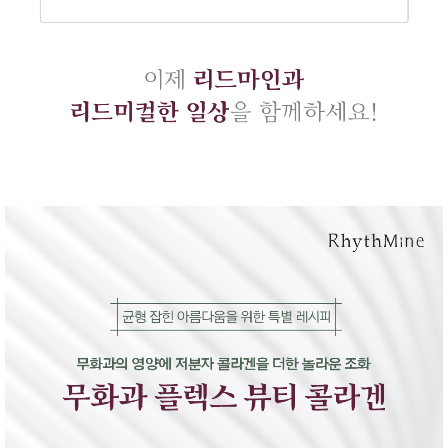
성장발
달교육
용품
어른내
패
의
션
유/아동
내의
가방/지
갑/케이
스
패션/잡
화
세탁세
생
제
활
일상 돋
보기
침구용
품
생활/욕
실/청소
용품
WALL
DECO
Pet
Supplies
공연/행
문