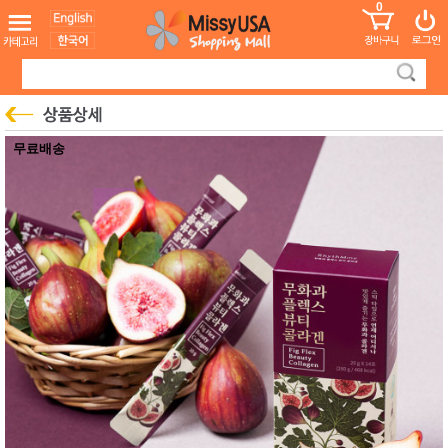
0
어린이
MissyShop
도
Login
청소년
서
성인서
컬러링
북
만화
한국학
무료배송
습지
미국학
습지
고국배
고
송
국
꽃배송
홍삼전
건
문브랜
강
드
건강보
조제품
기능성
건강식
품
Diet/여
성용품
스킨케