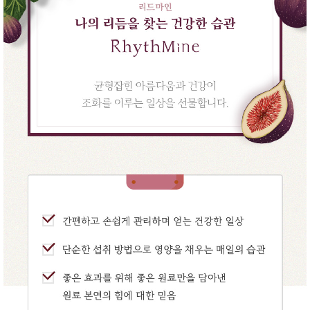
품
즉석가
식
공식품
품
쌀/잡곡/
면류
양념/소
스/가루
건조식
품
농산품
놀이방
유
매트
아
DVD
유아 보
드(칠
판)
조형물
DIY
유아 이
유식
아기띠/
외출용
품
건강/미
용/식기
용품