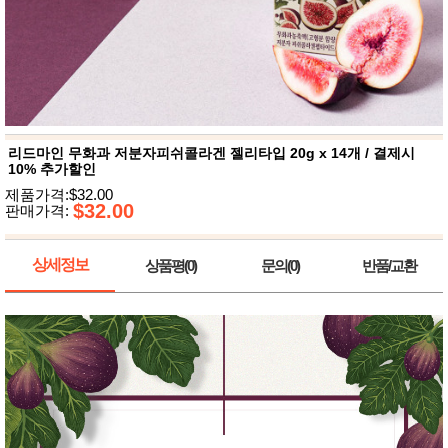
뷰
어
티
메이크
업
헤어케
어/염색
바디케
어/향수
남성화
장품
리드마인 무화과 저분자피쉬콜라겐 젤리타입 20g x 14개 / 결제시
미용제
10% 추가할인
품
제품가격:$32.00
주방가
$32.00
전
판매가격:
전
자
계절/생
활가전
상세정보
상품평(0)
문의(0)
반품/교환
건강가
전
명품식
주
기브랜
방
드
보관용
기
조리용
품
주방소