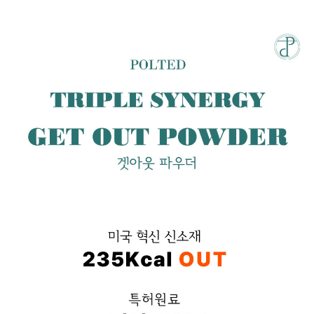
성장발
달교육
용품
어른내
패
의
션
유/아동
내의
가방/지
갑/케이
스
패션/잡
화
세탁세
생
제
활
일상 돋
보기
침구용
품
생활/욕
실/청소
용품
WALL
DECO
Pet
Supplies
공연/행
문