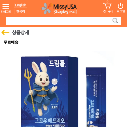
0
어린이
MissyShop
도
Login
청소년
서
성인서
컬러링
북
만화
한국학
무료배송
습지
미국학
습지
고국배
고
송
국
꽃배송
홍삼전
건
문브랜
강
드
건강보
조제품
기능성
건강식
품
Diet/여
성용품
스킨케