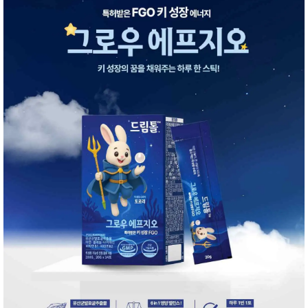
품
즉석가
식
공식품
품
쌀/잡곡/
면류
양념/소
스/가루
건조식
품
농산품
놀이방
유
매트
아
DVD
유아 보
드(칠
판)
조형물
DIY
유아 이
유식
아기띠/
외출용
품
건강/미
용/식기
용품