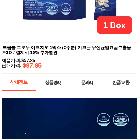
뷰
어
티
메이크
업
헤어케
어/염색
바디케
어/향수
남성화
장품
드림톨 그로우 에프지오 1박스 (2주분) 키크는 유산균발효굴추출물
미용제
FGO / 결제시 10% 추가할인
품
제품가격:$97.85
주방가
$97.85
전
판매가격:
전
자
계절/생
활가전
상세정보
상품평(0)
문의(0)
반품/교환
건강가
전
명품식
주
기브랜
방
드
보관용
기
조리용
품
주방소