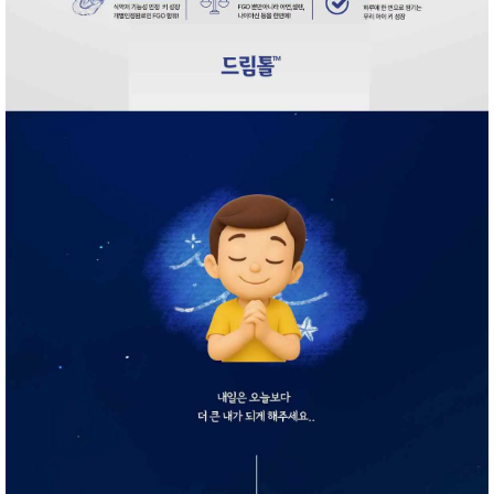
성장발
달교육
용품
어른내
패
의
션
유/아동
내의
가방/지
갑/케이
스
패션/잡
화
세탁세
생
제
활
일상 돋
보기
침구용
품
생활/욕
실/청소
용품
WALL
DECO
Pet
Supplies
공연/행
문