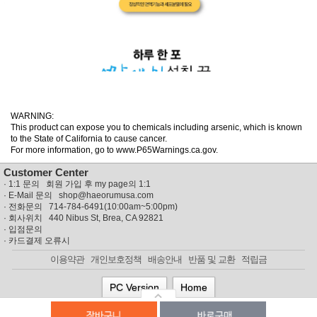
WARNING:
This product can expose you to chemicals including arsenic, which is known
to the State of California to cause cancer.
For more information, go to www.P65Warnings.ca.gov.
Customer Center
·
1:1 문의 회원 가입 후 my page의 1:1
· E-Mail 문의
shop@haeorumusa.com
· 전화문의 714-784-6491(10:00am~5:00pm)
· 회사위치 440 Nibus St, Brea, CA 92821
·
입점문의
·
카드결제 오류시
이용약관
개인보호정책
배송안내
반품 및 교환
적립금
PC Version
Home
© MISSYUSA SHOPPING MALL