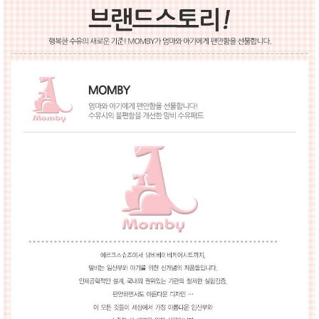
성장발
달교육
용품
어른내
패
의
션
유/아동
내의
가방/지
갑/케이
스
패션/잡
화
세탁세
생
제
활
일상 돋
보기
침구용
품
생활/욕
실/청소
용품
WALL
DECO
Pet
Supplies
공연/행
문