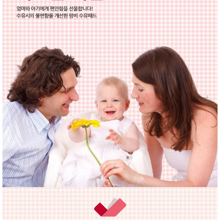
품
즉석가
식
공식품
품
쌀/잡곡/
면류
양념/소
스/가루
건조식
품
농산품
놀이방
유
매트
아
DVD
유아 보
드(칠
판)
조형물
DIY
유아 이
유식
아기띠/
외출용
품
건강/미
용/식기
용품