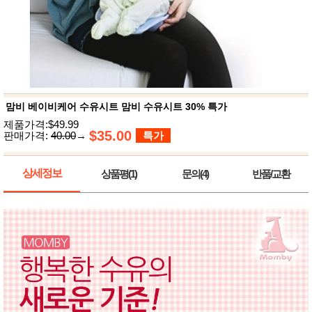
뷰
어
티
메이크
업
헤어케
어/염색
바디케
어/향수
남성화
장품
맘비 베이비케어 수유시트 맘비 수유시트 30% 특가
미용제
제품가격:$49.99
품
$35.00
판매가격:
40.00
→
특가
주방가
전
전
자
계절/생
상세정보
상품평(1)
문의(4)
반품/교환
활가전
건강가
전
명품식
주
기브랜
방
드
보관용
기
조리용
품
주방소