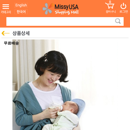
0
어린이
MissyShop
도
Login
청소년
서
성인서
컬러링
북
만화
한국학
무료배송
습지
미국학
습지
고국배
고
송
국
꽃배송
홍삼전
건
문브랜
강
드
건강보
조제품
기능성
건강식
품
Diet/여
성용품
스킨케