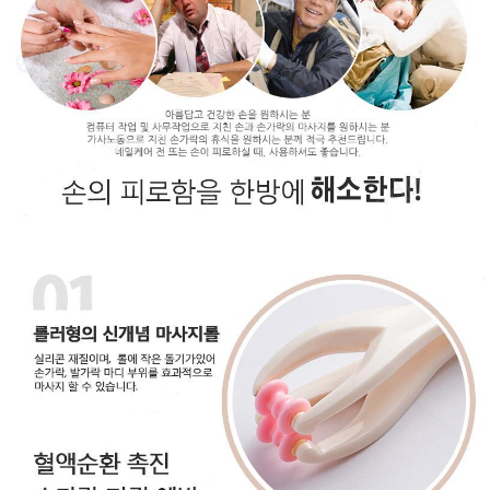
성장발
달교육
용품
어른내
패
의
션
유/아동
내의
가방/지
갑/케이
스
패션/잡
화
세탁세
생
제
활
일상 돋
보기
침구용
품
생활/욕
실/청소
용품
WALL
DECO
Pet
Supplies
공연/행
문