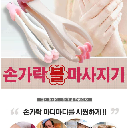
품
즉석가
식
공식품
품
쌀/잡곡/
면류
양념/소
스/가루
건조식
품
농산품
놀이방
유
매트
아
DVD
유아 보
드(칠
판)
조형물
DIY
유아 이
유식
아기띠/
외출용
품
건강/미
용/식기
용품