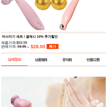
뷰
어
티
메이크
업
헤어케
어/염색
바디케
어/향수
남성화
장품
마사지기 세트 / 결제시 10% 추가할인
미용제
제품가격:$59.99
품
$28.00
판매가격:
59.99
→
특가
주방가
전
전
자
계절/생
상세정보
상품평(0)
문의(0)
반품/교환
활가전
건강가
전
명품식
주
기브랜
방
드
보관용
기
조리용
품
주방소