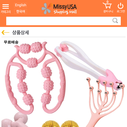
0
어린이
MissyShop
도
Login
청소년
서
성인서
컬러링
북
만화
한국학
무료배송
습지
미국학
습지
고국배
고
송
국
꽃배송
홍삼전
건
문브랜
강
드
건강보
조제품
기능성
건강식
품
Diet/여
성용품
스킨케