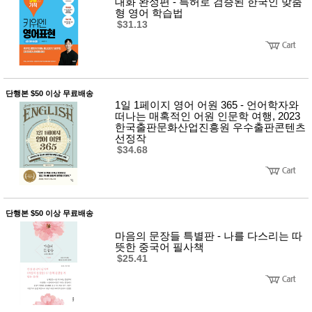
뷰
대화 완성편 - 특허로 검증된 한국인 맞춤
어
티
형 영어 학습법
메이크
$31.13
업
헤어케
어/염색
바디케
어/향수
남성화
단행본 $50 이상 무료배송
장품
1일 1페이지 영어 어원 365 - 언어학자와
떠나는 매혹적인 어원 인문학 여행, 2023
미용제
한국출판문화산업진흥원 우수출판콘텐츠
품
선정작
주방가
전
$34.68
전
자
계절/생
활가전
건강가
전
단행본 $50 이상 무료배송
명품식
주
기브랜
방
마음의 문장들 특별판 - 나를 다스리는 따
드
뜻한 중국어 필사책
보관용
$25.41
기
조리용
품
주방소