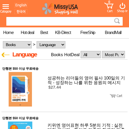
0
어린이
MissyShop
도
Login
청소년
서
성인서
컬러링
북
Home
Hot deal
Best
KB-Direct
FreeShip
BrandMall
만화
한국학
>
습지
미국학
Language
Books HotDeal
습지
고국배
고
송
국
단행본 $50 이상 무료배송
꽃배송
성공하는 리더들의 영어 필사 100일의 기
홍삼전
건
적 - 성장하는 나를 위한 응원의 메시지
문브랜
강
$27.44
드
건강보
조제품
기능성
건강식
품
Diet/여
단행본 $50 이상 무료배송
성용품
키위엔 영어표현 하루 5분의 기적 : 실전
스킨케