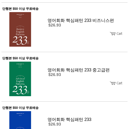
품
즉석가
식
단행본 $50 이상 무료배송
공식품
품
쌀/잡곡/
영어회화 핵심패턴 233 비즈니스편
면류
$26.93
양념/소
스/가루
건조식
품
농산품
놀이방
유
매트
아
단행본 $50 이상 무료배송
DVD
유아 보
영어회화 핵심패턴 233 중고급편
드(칠
$26.93
판)
조형물
DIY
유아 이
유식
아기띠/
외출용
단행본 $50 이상 무료배송
품
건강/미
영어회화 핵심패턴 233
용/식기
$26.93
용품