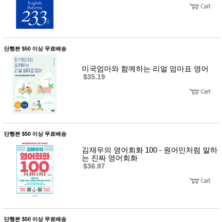
성장발
달교육
용품
어른내
패
의
션
유/아동
단행본 $50 이상 무료배송
내의
가방/지
미국엄마와 함께하는 리얼 엄마표 영어
갑/케이
$35.19
스
패션/잡
화
세탁세
생
제
활
일상 돋
보기
단행본 $50 이상 무료배송
침구용
품
김재우의 영어회화 100 - 원어민처럼 말하
생활/욕
는 진짜 영어회화
실/청소
$36.97
용품
WALL
DECO
Pet
Supplies
공연/행
문
단행본 $50 이상 무료배송