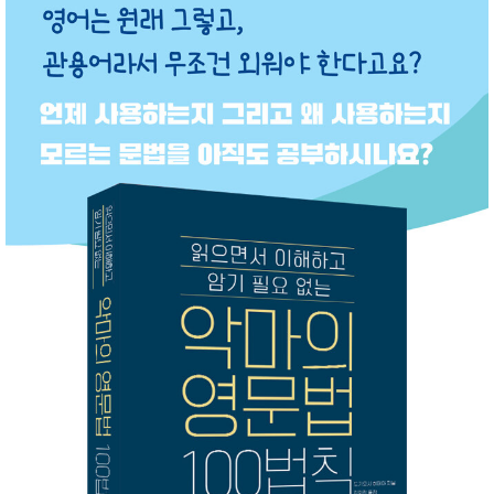
성장발
달교육
용품
어른내
패
의
션
유/아동
내의
가방/지
갑/케이
스
패션/잡
화
세탁세
생
제
활
일상 돋
보기
침구용
품
생활/욕
실/청소
용품
WALL
DECO
Pet
Supplies
공연/행
문