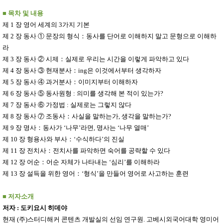
■
목차 및 내용
제
1
장 영어 세계의
3
가지 기본
제
2
장 동사
①
문장의 형식
：
동사를 단어로 이해하지 말고 문형으로 이해하
라
제
3
장 동사
②
시제
：
실제로 우리는 시간을 이렇게 파악하고 있다
제
4
장 동사
③
현재분사
：
ing
은 이것에서부터 생각하자
제
5
장 동사
④
과거분사
：
이미지부터 이해하자
제
6
장 동사
⑤
동사원형
:
의미를 생각해 본 적이 있는가
?
제
7
장 동사
⑥
가정법
:
실제로는 그렇지 않다
제
8
장 동사
⑦
조동사
：
사실을 말하는가
,
생각을 말하는가
?
제
9
장 명사
：
동사가
‘
나무
’
라면
,
명사는
‘
나무 열매
’
제
10
장 형용사와 부사
：
‘
수식하다
’
의 진실
제
11
장 전치사
：
전치사를 파악하면 숙어를 공략할 수 있다
제
12
장 어순
：
어순 자체가 나타내는
‘
심리
’
를 이해하라
제
13
장 설득을 위한 영어
：
‘
형식
’
을 만들어 영어로 사고하는 훈련
■
저자소개
저자
:
도키요시 히데야
현재
(
주
)
스터디해커 콘텐츠 개발실의 선임 연구원
.
고베시외국어대학 영미어