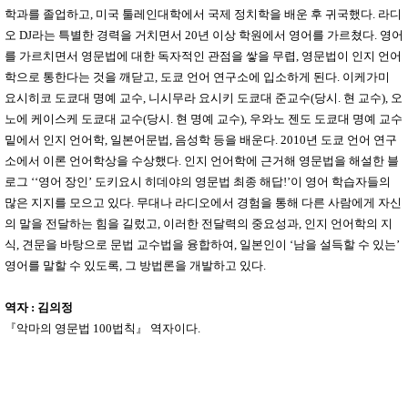
학과를 졸업하고
,
미국 툴레인대학에서 국제 정치학을 배운 후 귀국했다
.
라디
오
DJ
라는 특별한 경력을 거치면서
20
년 이상 학원에서 영어를 가르쳤다
.
영어
를 가르치면서 영문법에 대한 독자적인 관점을 쌓을 무렵
,
영문법이 인지 언어
학으로 통한다는 것을 깨닫고
,
도쿄 언어 연구소에 입소하게 된다
.
이케가미
요시히코 도쿄대 명예 교수
,
니시무라 요시키 도쿄대 준교수
(
당시
.
현 교수
),
오
노에 케이스케 도쿄대 교수
(
당시
.
현 명예 교수
),
우와노 젠도 도쿄대 명예 교수
밑에서 인지 언어학
,
일본어문법
,
음성학 등을 배운다
. 2010
년 도쿄 언어 연구
소에서 이론 언어학상을 수상했다
.
인지 언어학에 근거해 영문법을 해설한 블
로그
‘‘
영어 장인
’
도키요시 히데야의 영문법 최종 해답
!’
이 영어 학습자들의
많은 지지를 모으고 있다
.
무대나 라디오에서 경험을 통해 다른 사람에게 자신
의 말을 전달하는 힘을 길렀고
,
이러한 전달력의 중요성과
,
인지 언어학의 지
식
,
견문을 바탕으로 문법 교수법을 융합하여
,
일본인이
‘
남을 설득할 수 있는
’
영어를 말할 수 있도록
,
그 방법론을 개발하고 있다
.
역자
:
김의정
『
악마의 영문법
100
법칙
』
역자이다
.