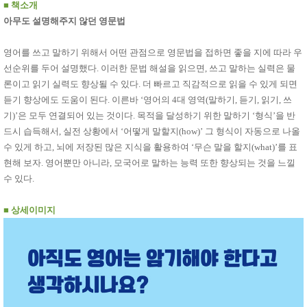
품
■
책소개
즉석가
식
아무도 설명해주지 않던 영문법
공식품
품
쌀/잡곡/
면류
영어를 쓰고 말하기 위해서 어떤 관점으로 영문법을 접하면 좋을 지에 따라 우
양념/소
선순위를 두어 설명했다. 이러한 문법 해설을 읽으면, 쓰고 말하는 실력은 물
스/가루
론이고 읽기 실력도 향상될 수 있다. 더 빠르고 직감적으로 읽을 수 있게 되면
건조식
품
듣기 향상에도 도움이 된다. 이른바 ‘영어의 4대 영역(말하기, 듣기, 읽기, 쓰
농산품
기)’은 모두 연결되어 있는 것이다. 목적을 달성하기 위한 말하기 ‘형식’을 반
놀이방
유
드시 습득해서, 실전 상황에서 ‘어떻게 말할지(how)’ 그 형식이 자동으로 나올
매트
아
수 있게 하고, 뇌에 저장된 많은 지식을 활용하여 ‘무슨 말을 할지(what)’를 표
DVD
유아 보
현해 보자. 영어뿐만 아니라, 모국어로 말하는 능력 또한 향상되는 것을 느낄
드(칠
수 있다.
판)
조형물
DIY
■
상세이미지
유아 이
유식
아기띠/
외출용
품
건강/미
용/식기
용품