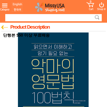
0
어린이
MissyShop
도
Login
청소년
서
성인서
컬러링
북
Product Description
만화
한국학
단행본 $50 이상 무료배송
습지
미국학
습지
고국배
고
송
국
꽃배송
홍삼전
건
문브랜
강
드
건강보
조제품
기능성
건강식
품
Diet/여
성용품
스킨케