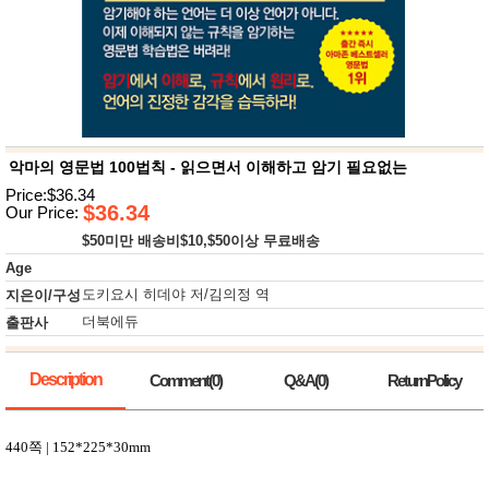
뷰
어
티
메이크
업
헤어케
어/염색
바디케
어/향수
남성화
장품
악마의 영문법 100법칙 - 읽으면서 이해하고 암기 필요없는
미용제
Price:$36.34
품
$36.34
Our Price:
주방가
전
$50미만 배송비$10,$50이상 무료배송
전
자
계절/생
Age
활가전
도키요시 히데야 저/김의정 역
지은이/구성
건강가
전
더북에듀
출판사
명품식
주
기브랜
방
드
Description
Comment(0)
Q&A(0)
ReturnPolicy
보관용
기
조리용
440
쪽
| 152*225*30mm
품
주방소