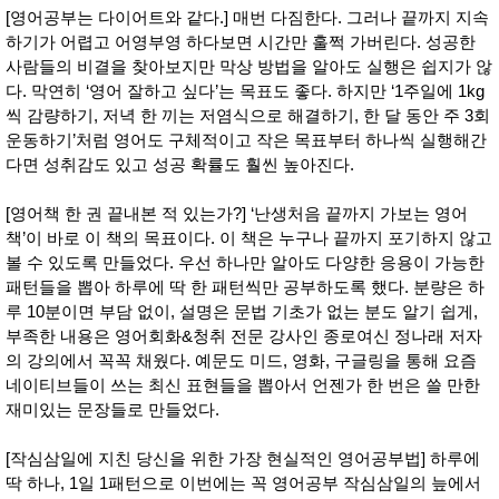
품
[영어공부는 다이어트와 같다.] 매번 다짐한다. 그러나 끝까지 지속
즉석가
식
하기가 어렵고 어영부영 하다보면 시간만 훌쩍 가버린다. 성공한
공식품
품
쌀/잡곡/
사람들의 비결을 찾아보지만 막상 방법을 알아도 실행은 쉽지가 않
면류
다. 막연히 ‘영어 잘하고 싶다’는 목표도 좋다. 하지만 ‘1주일에 1kg
양념/소
씩 감량하기, 저녁 한 끼는 저염식으로 해결하기, 한 달 동안 주 3회
스/가루
운동하기’처럼 영어도 구체적이고 작은 목표부터 하나씩 실행해간
건조식
품
다면 성취감도 있고 성공 확률도 훨씬 높아진다.
농산품
놀이방
유
[영어책 한 권 끝내본 적 있는가?] ‘난생처음 끝까지 가보는 영어
매트
아
책’이 바로 이 책의 목표이다. 이 책은 누구나 끝까지 포기하지 않고
DVD
유아 보
볼 수 있도록 만들었다. 우선 하나만 알아도 다양한 응용이 가능한
드(칠
패턴들을 뽑아 하루에 딱 한 패턴씩만 공부하도록 했다. 분량은 하
판)
루 10분이면 부담 없이, 설명은 문법 기초가 없는 분도 알기 쉽게,
조형물
DIY
부족한 내용은 영어회화&청취 전문 강사인 종로여신 정나래 저자
유아 이
의 강의에서 꼭꼭 채웠다. 예문도 미드, 영화, 구글링을 통해 요즘
유식
네이티브들이 쓰는 최신 표현들을 뽑아서 언젠가 한 번은 쓸 만한
아기띠/
재미있는 문장들로 만들었다.
외출용
품
건강/미
[작심삼일에 지친 당신을 위한 가장 현실적인 영어공부법] 하루에
용/식기
딱 하나, 1일 1패턴으로 이번에는 꼭 영어공부 작심삼일의 늪에서
용품