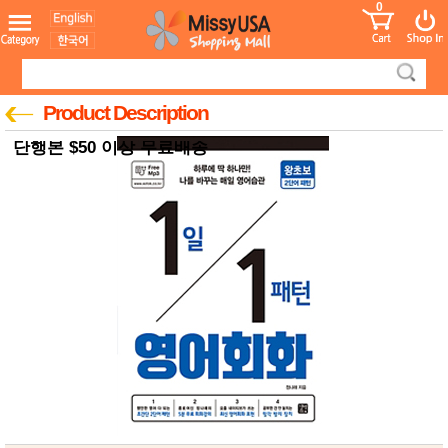
0
어린이
MissyShop
도
Login
청소년
서
성인서
컬러링
북
Product Description
만화
한국학
단행본 $50 이상 무료배송
습지
미국학
습지
고국배
고
송
국
꽃배송
홍삼전
건
문브랜
강
드
건강보
조제품
기능성
건강식
품
Diet/여
성용품
스킨케