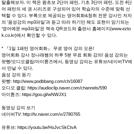
성장발
탈출해보자. 이 책은 왕초보 2단어 패턴, 기초 3단어 패턴, 도전 4단
달교육
어 패턴의 세 권 시리즈로 구성되어 있어 학습자의 수준에 맞춰 선
용품
택할 수 있다. 부록으로 제공되는 영어회화&청취 전문 강사인 저자
어른내
패
의 ‘음성강의 mp3파일’과 듣고 따라 하기만 해도 표현이 암기되는
의
션
유/아동
‘영어예문 mp3파일’은 책속 QR코드와 출판사 홈페이지(www.ezto
내의
k.co.kr)에서 확인할 수 있다.
가방/지
갑/케이
스
* 『1일 1패턴 영어회화』 무료 영어 강의 오픈!
패션/잡
영어회화 강사 정나래쌤의 하루 5분 무료 회화 강의! 음성 강의는
화
팟빵/오디오클립/아이튠즈에서, 동영상 강의는 유튜브/네이버TV에
세탁세
생
서 만날 수 있다.
제
활
음성 강의 듣기
일상 돋
보기
팟빵: http://www.podbbang.com/ch/16087
침구용
오디오 클립: https://audioclip.naver.com/channels/590
품
아이튠즈: https://goo.gl/wNWJX1
생활/욕
실/청소
용품
동영상 강의 보기
WALL
네이버TV: http://tv.naver.com/v/2780765
DECO
Pet
Supplies
유튜브:
https://youtu.be/HoJvcSkCtvA
공연/행
문