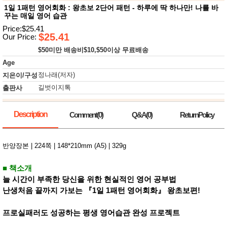
뷰
어
1일 1패턴 영어회화 : 왕초보 2단어 패턴 - 하루에 딱 하나만! 나를 바
티
꾸는 매일 영어 습관
메이크
업
Price:$25.41
헤어케
$25.41
Our Price:
어/염색
$50미만 배송비$10,$50이상 무료배송
바디케
어/향수
Age
남성화
정나래(저자)
지은이/구성
장품
미용제
길벗이지톡
출판사
품
주방가
전
전
Description
자
Comment(0)
Q&A(0)
ReturnPolicy
계절/생
활가전
건강가
반양장본 | 224쪽 | 148*210mm (A5) | 329g
전
명품식
주
기브랜
■ 책소개
방
드
늘 시간이 부족한 당신을 위한 현실적인 영어 공부법
보관용
난생처음 끝까지 가보는 『1일 1패턴 영어회화』 왕초보편!
기
조리용
품
프로실패러도 성공하는 평생 영어습관 완성 프로젝트
주방소