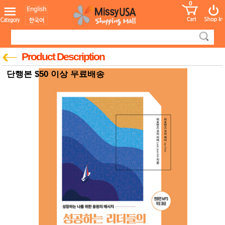
0
어린이
MissyShop
도
Login
청소년
서
성인서
컬러링
북
Product Description
만화
한국학
단행본 $50 이상 무료배송
습지
미국학
습지
고국배
고
송
국
꽃배송
홍삼전
건
문브랜
강
드
건강보
조제품
기능성
건강식
품
Diet/여
성용품
스킨케