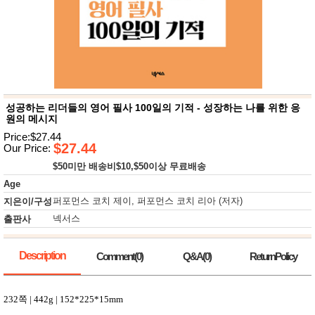
뷰
어
티
메이크
업
헤어케
어/염색
바디케
어/향수
남성화
장품
성공하는 리더들의 영어 필사 100일의 기적 - 성장하는 나를 위한 응
미용제
원의 메시지
품
Price:$27.44
주방가
$27.44
전
Our Price:
전
자
$50미만 배송비$10,$50이상 무료배송
계절/생
활가전
Age
건강가
퍼포먼스 코치 제이, 퍼포먼스 코치 리아 (저자)
지은이/구성
전
넥서스
출판사
명품식
주
기브랜
방
드
Description
보관용
Comment(0)
Q&A(0)
ReturnPolicy
기
조리용
품
232
쪽
| 442g | 152*225*15mm
주방소