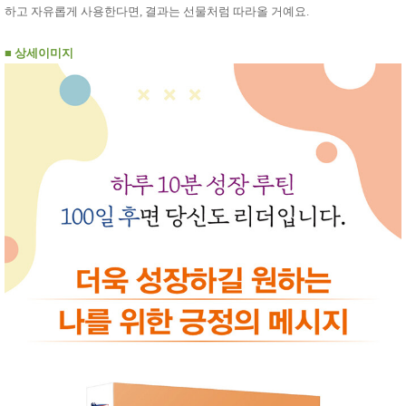
성장발
하고 자유롭게 사용한다면, 결과는 선물처럼 따라올 거예요.
달교육
용품
■
상세이미지
어른내
패
의
션
유/아동
내의
가방/지
갑/케이
스
패션/잡
화
세탁세
생
제
활
일상 돋
보기
침구용
품
생활/욕
실/청소
용품
WALL
DECO
Pet
Supplies
공연/행
문