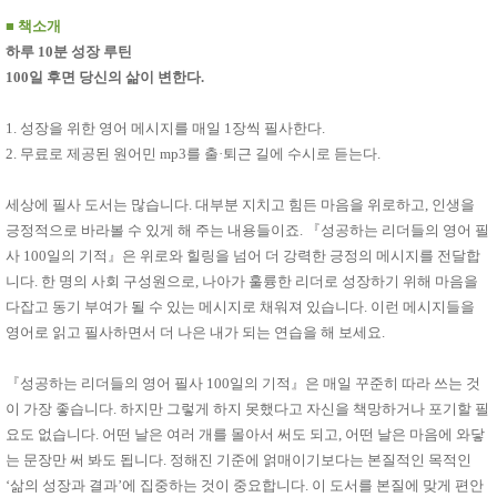
품
즉석가
■
책소개
식
공식품
품
하루 10분 성장 루틴
쌀/잡곡/
100일 후면 당신의 삶이 변한다.
면류
양념/소
스/가루
1. 성장을 위한 영어 메시지를 매일 1장씩 필사한다.
건조식
2. 무료로 제공된 원어민 mp3를 출·퇴근 길에 수시로 듣는다.
품
농산품
놀이방
유
세상에 필사 도서는 많습니다. 대부분 지치고 힘든 마음을 위로하고, 인생을
매트
아
긍정적으로 바라볼 수 있게 해 주는 내용들이죠. 『성공하는 리더들의 영어 필
DVD
사 100일의 기적』은 위로와 힐링을 넘어 더 강력한 긍정의 메시지를 전달합
유아 보
드(칠
니다. 한 명의 사회 구성원으로, 나아가 훌륭한 리더로 성장하기 위해 마음을
판)
다잡고 동기 부여가 될 수 있는 메시지로 채워져 있습니다. 이런 메시지들을
조형물
영어로 읽고 필사하면서 더 나은 내가 되는 연습을 해 보세요.
DIY
유아 이
유식
『성공하는 리더들의 영어 필사 100일의 기적』은 매일 꾸준히 따라 쓰는 것
아기띠/
외출용
이 가장 좋습니다. 하지만 그렇게 하지 못했다고 자신을 책망하거나 포기할 필
품
요도 없습니다. 어떤 날은 여러 개를 몰아서 써도 되고, 어떤 날은 마음에 와닿
건강/미
는 문장만 써 봐도 됩니다. 정해진 기준에 얽매이기보다는 본질적인 목적인
용/식기
용품
‘삶의 성장과 결과’에 집중하는 것이 중요합니다. 이 도서를 본질에 맞게 편안