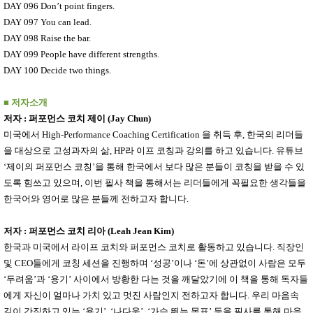
DAY 096 Don’t point fingers.
DAY 097 You can lead.
DAY 098 Raise the bar.
DAY 099 People have different strengths.
DAY 100 Decide two things.
■
저자소개
저자
:
퍼포먼스 코치 제이
(Jay Chun)
미국에서
High-Performance Coaching Certification
을 취득 후
,
한국의 리더들
을 대상으로 고성과자의 삶
, HP
라 이프 코칭과 강의를 하고 있습니다
.
유튜브
‘
제이의 퍼포먼스 코칭
’
을 통해 한국에서 보다 많은 분들이 코칭을 받을 수 있
도록 힘쓰고 있으며
,
이번 필사 책을 통해서는 리더들에게 꼭필요한 생각들을
한국어와 영어로 많은 분들께 전하고자 합니다
.
저자
:
퍼포먼스 코치 리아
(Leah Jean Kim)
한국과 미국에서 라이프 코치와 퍼포먼스 코치로 활동하고 있습니다
.
직장인
및
CEO
들에게 코칭 세션을 진행하며
‘
성공
’
이나
‘
돈
’
에 상관없이 사람은 모두
‘
두려움
’
과
‘
용기
’
사이에서 방황한 다는 것을 깨달았기에 이 책을 통해 독자들
에게 자신이 얼마나 가치 있고 멋진 사람인지 전하고자 합니다
.
우리 마음속
깊이 간직하고 있는
‘
용기
’, ‘
나다움
’, ‘
가슴 뛰는 목표
’
등을 필사를 통해 마음