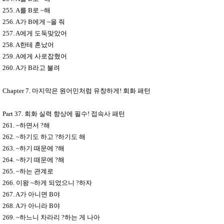
255. A
를
B
로
~
해
256. A
가
B
에게
~
을 줘
257. A
에게 도둑맞았어
258. A
한테 혼났어
259. A
에게 사로잡혔어
260. A
가
B
라고 불려
Chapter 7.
마지막은 원어민처럼 유창하게
!
회화 패턴
Part 37.
회화 실력 향상에 필수
!
접속사 패턴
261. ~
하면서
?
해
262. ~
하기도 하고
?
하기도 해
263. ~
하기 때문에
?
해
264. ~
하기 때문에
?
해
265. ~
하는 관계로
266.
이왕
~
하게 되었으니
?
하자
267. A
가 아니면
B
야
268. A
가 아니라
B
야
269. ~
하느니 차라리
?
하는 게 나아