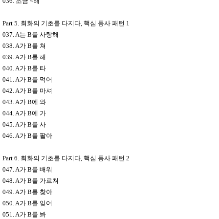
036.
조금
~
해
Part 5.
회화의 기초를 다지다
,
핵심 동사 패턴
1
037. A
는
B
를 사랑해
038. A
가
B
를 쳐
039. A
가
B
를 해
040. A
가
B
를 타
041. A
가
B
를 먹어
042. A
가
B
를 마셔
043. A
가
B
에 와
044. A
가
B
에 가
045. A
가
B
를 사
046. A
가
B
를 팔아
Part 6.
회화의 기초를 다지다
,
핵심 동사 패턴
2
047. A
가
B
를 배워
048. A
가
B
를 가르쳐
049. A
가
B
를 찾아
050. A
가
B
를 잊어
051. A
가
B
를 봐