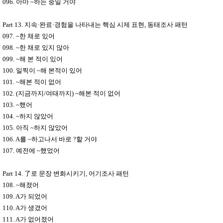
096.
아마
~
하는 중일 거야
Part 13.
지속
·
완료
·
경험을 나타내는 핵심 시제 표현
,
동태조사 패턴
097. ~
한 채로 있어
098. ~
한 채로 있지 않아
099. ~
해 본 적이 있어
100.
일찍이
~
해 본적이 있어
101. ~
해본 적이 없어
102. (
지금까지
/
여태까지
) ~
해본 적이 없어
103. ~
했어
104. ~
하지 않았어
105.
아직
~
하지 않았어
106. A
를
~
하고나서 바로
?
할 거야
107.
예전에
~
했었어
Part 14.
了
로 문장 변화시키기
,
어기조사 패턴
108. ~
해졌어
109. A
가 되었어
110. A
가 생겼어
111. A
가 없어졌어