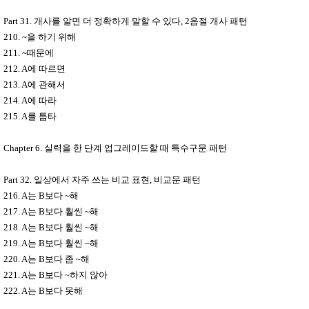
Part 31.
개사를 알면 더 정확하게 말할 수 있다
, 2
음절 개사 패턴
210. ~
을 하기 위해
211. ~
때문에
212. A
에 따르면
213. A
에 관해서
214. A
에 따라
215. A
를 틈타
Chapter 6.
실력을 한 단계 업그레이드할 때 특수구문 패턴
Part 32.
일상에서 자주 쓰는 비교 표현
,
비교문 패턴
216. A
는
B
보다
~
해
217. A
는
B
보다 훨씬
~
해
218. A
는
B
보다 훨씬
~
해
219. A
는
B
보다 훨씬
~
해
220. A
는
B
보다 좀
~
해
221. A
는
B
보다
~
하지 않아
222. A
는
B
보다 못해