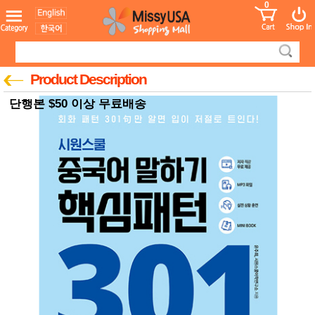
0
어린이
MissyShop
도
Login
청소년
서
성인서
컬러링
북
Product Description
만화
한국학
단행본 $50 이상 무료배송
습지
미국학
습지
고국배
고
송
국
꽃배송
홍삼전
건
문브랜
강
드
건강보
조제품
기능성
건강식
품
Diet/여
성용품
스킨케