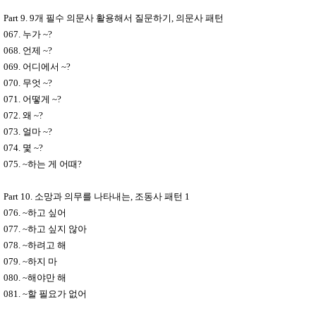
Part 9. 9
개 필수 의문사 활용해서 질문하기
,
의문사 패턴
067.
누가
~?
068.
언제
~?
069.
어디에서
~?
070.
무엇
~?
071.
어떻게
~?
072.
왜
~?
073.
얼마
~?
074.
몇
~?
075. ~
하는 게 어때
?
Part 10.
소망과 의무를 나타내는
,
조동사 패턴
1
076. ~
하고 싶어
077. ~
하고 싶지 않아
078. ~
하려고 해
079. ~
하지 마
080. ~
해야만 해
081. ~
할 필요가 없어