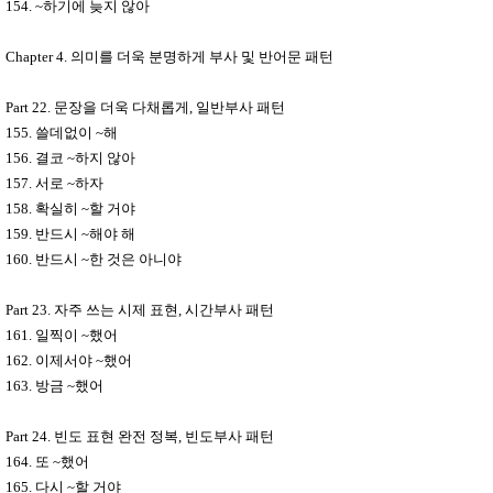
154. ~
하기에 늦지 않아
Chapter 4.
의미를 더욱 분명하게 부사 및 반어문 패턴
Part 22.
문장을 더욱 다채롭게
,
일반부사 패턴
155.
쓸데없이
~
해
156.
결코
~
하지 않아
157.
서로
~
하자
158.
확실히
~
할 거야
159.
반드시
~
해야 해
160.
반드시
~
한 것은 아니야
Part 23.
자주 쓰는 시제 표현
,
시간부사 패턴
161.
일찍이
~
했어
162.
이제서야
~
했어
163.
방금
~
했어
Part 24.
빈도 표현 완전 정복
,
빈도부사 패턴
164.
또
~
했어
165.
다시
~
할 거야