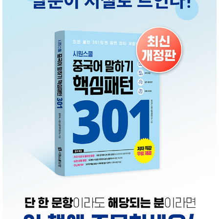
성장발
달교육
용품
어른내
패
의
션
유/아동
내의
가방/지
갑/케이
스
패션/잡
화
세탁세
생
제
활
일상 돋
보기
침구용
품
생활/욕
실/청소
용품
WALL
DECO
Pet
Supplies
공연/행
문