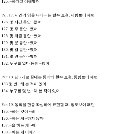
125. ~
하다고 이해했어
Part 17.
시간의 양을 나타내는 필수 표현
,
시량보어 패턴
126.
몇 시간 동안
~
했어
127.
몇 주 동안
~
했어
128.
몇 개월 동안
~
했어
129.
몇 분 동안
~
했어
130.
몇 일 동안
~
했어
131.
몇 년 동안
~
했어
132.
누구를 얼마 동안
~
했어
Part 18.
단
2
개로 끝내는 동작의 횟수 표현
,
동량보어 패턴
133
몇 번
~
해 본 적이 있어
134.
누구를 몇 번
~
해 본 적이 있어
Part 19.
동작을 한층 확실하게 표현할 때
,
정도보어 패턴
135. ~
하는 것이
~
해
136. ~
하는 게
~
하지 않아
137. ~
을 하는 게
~
해
138. ~
하는 게 어때
?