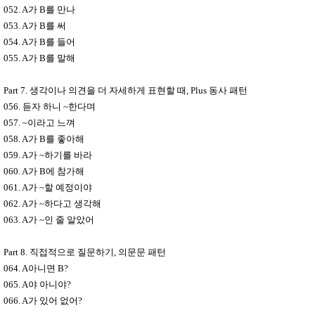
052. A
가
B
를 만나
053. A
가
B
를 써
054. A
가
B
를 들어
055. A
가
B
를 말해
Part 7.
생각이나 의견을 더 자세하게 표현할 때
, Plus
동사 패턴
056.
듣자 하니
~
한다며
057. ~
이라고 느껴
058. A
가
B
를 좋아해
059. A
가
~
하기를 바라
060. A
가
B
에 참가해
061. A
가
~
할 예정이야
062. A
가
~
하다고 생각해
063. A
가
~
인 줄 알았어
Part 8.
직접적으로 질문하기
,
의문문 패턴
064. A
아니면
B?
065. A
야 아니야
?
066. A
가 있어 없어
?