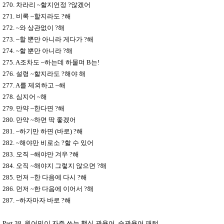
270.
차라리
~
할지언정
?
않겠어
271.
비록
~
할지라도
?
해
272. ~
와 상관없이
?
해
273. ~
할 뿐만 아니라 게다가
?
해
274. ~
할 뿐만 아니라
?
해
275. A
조차도
~
하는데 하물며
B
는
!
276.
설령
~
할지라도
?
해야 해
277. A
를 제외하고
~
해
278.
심지어
~
해
279.
만약
~
한다면
?
해
280.
만약
~
하면 딱 좋겠어
281. ~
하기만 하면
(
바로
) ?
해
282. ~
해야만 비로소
?
할 수 있어
283.
오직
~
해야만 겨우
?
해
284.
오직
~
해야지 그렇지 않으면
?
해
285.
먼저
~
한 다음에 다시
?
해
286.
먼저
~
한 다음에 이어서
?
해
287. ~
하자마자 바로
?
해
Part 38.
원어민이 자주 쓰는 핵심 관용어
,
습관용어 패턴