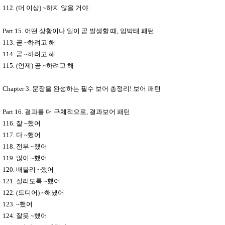
112. (
더 이상
) ~
하지 않을 거야
Part 15.
어떤 상황이나 일이 곧 발생할 때
,
임박태 패턴
113.
곧
~
하려고 해
114.
곧
~
하려고 해
115. (
언제
)
곧
~
하려고 해
Chapter 3.
문장을 완성하는 필수 보어 총정리
!
보어 패턴
Part 16.
결과를 더 구체적으로
,
결과보어 패턴
116.
잘
~
했어
117.
다
~
했어
118.
전부
~
했어
119.
많이
~
했어
120.
배불리
~
했어
121.
질리도록
~
했어
122. (
드디어
) ~
해냈어
123. ~
했어
124.
잘못
~
했어