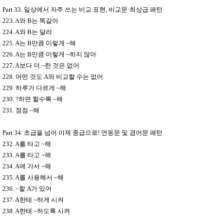
Part 33.
일상에서 자주 쓰는 비교 표현
,
비교문
·
최상급 패턴
223. A
와
B
는 똑같아
224. A
와
B
는 달라
225. A
는
B
만큼 이렇게
~
해
226. A
는
B
만큼 이렇게
~
하지 않아
227. A
보다 더
~
한 것은 없어
228.
어떤 것도
A
와 비교할 수는 없어
229.
하루가 다르게
~
해
230. ?
하면 할수록
~
해
231.
점점
~
해
Part 34.
초급을 넘어 이제 중급으로
!
연동문 및 겸어문 패턴
232. A
를 타고
~
해
233. A
를 타고
~
해
234. A
에 가서
~
해
235. A
를 사용해서
~
해
236. ~
할
A
가 있어
237. A
한테
~
하게 시켜
238. A
한테
~
하도록 시켜