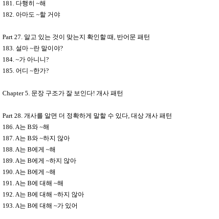
181.
다행히
~
해
182.
아마도
~
할 거야
Part 27.
알고 있는 것이 맞는지 확인할 때
,
반어문 패턴
183.
설마
~
란 말이야
?
184. ~
가 아니니
?
185.
어디
~
한가
?
Chapter 5.
문장 구조가 잘 보인다
!
개사 패턴
Part 28.
개사를 알면 더 정확하게 말할 수 있다
,
대상 개사 패턴
186. A
는
B
와
~
해
187. A
는
B
와
~
하지 않아
188. A
는
B
에게
~
해
189. A
는
B
에게
~
하지 않아
190. A
는
B
에게
~
해
191. A
는
B
에 대해
~
해
192. A
는
B
에 대해
~
하지 않아
193. A
는
B
에 대해
~
가 있어