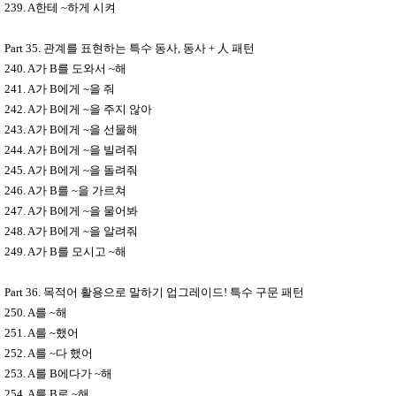
239. A
한테
~
하게 시켜
Part 35.
관계를 표현하는 특수 동사
,
동사
+
人
패턴
240. A
가
B
를 도와서
~
해
241. A
가
B
에게
~
을 줘
242. A
가
B
에게
~
을 주지 않아
243. A
가
B
에게
~
을 선물해
244. A
가
B
에게
~
을 빌려줘
245. A
가
B
에게
~
을 돌려줘
246. A
가
B
를
~
을 가르쳐
247. A
가
B
에게
~
을 물어봐
248. A
가
B
에게
~
을 알려줘
249. A
가
B
를 모시고
~
해
Part 36.
목적어 활용으로 말하기 업그레이드
!
특수 구문 패턴
250. A
를
~
해
251. A
를
~
했어
252. A
를
~
다 했어
253. A
를
B
에다가
~
해
254. A
를
B
로
~
해