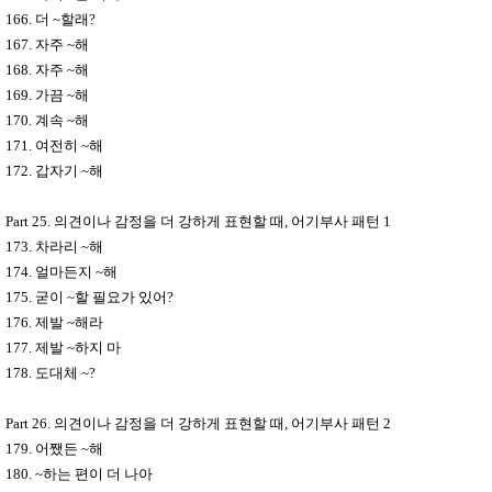
166.
더
~
할래
?
167.
자주
~
해
168.
자주
~
해
169.
가끔
~
해
170.
계속
~
해
171.
여전히
~
해
172.
갑자기
~
해
Part 25.
의견이나 감정을 더 강하게 표현할 때
,
어기부사 패턴
1
173.
차라리
~
해
174.
얼마든지
~
해
175.
굳이
~
할 필요가 있어
?
176.
제발
~
해라
177.
제발
~
하지 마
178.
도대체
~?
Part 26.
의견이나 감정을 더 강하게 표현할 때
,
어기부사 패턴
2
179.
어쨌든
~
해
180. ~
하는 편이 더 나아