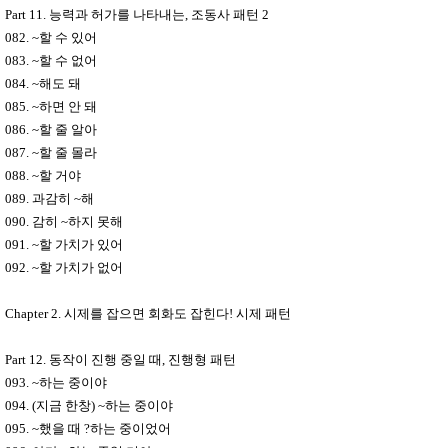
Part 11.
능력과 허가를 나타내는
,
조동사 패턴
2
082. ~
할 수 있어
083. ~
할 수 없어
084. ~
해도 돼
085. ~
하면 안 돼
086. ~
할 줄 알아
087. ~
할 줄 몰라
088. ~
할 거야
089.
과감히
~
해
090.
감히
~
하지 못해
091. ~
할 가치가 있어
092. ~
할 가치가 없어
Chapter 2.
시제를 잡으면 회화도 잡힌다
!
시제 패턴
Part 12.
동작이 진행 중일 때
,
진행형 패턴
093. ~
하는 중이야
094. (
지금 한창
) ~
하는 중이야
095. ~
했을 때
?
하는 중이었어