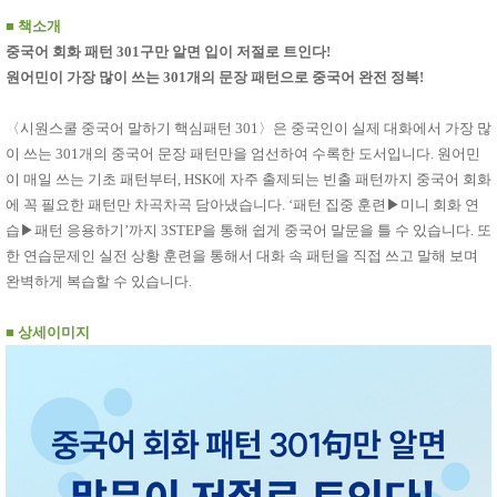
품
즉석가
■
책소개
식
공식품
품
중국어 회화 패턴 301구만 알면 입이 저절로 트인다!
쌀/잡곡/
원어민이 가장 많이 쓰는 301개의 문장 패턴으로 중국어 완전 정복!
면류
양념/소
스/가루
〈시원스쿨 중국어 말하기 핵심패턴 301〉은 중국인이 실제 대화에서 가장 많
건조식
이 쓰는 301개의 중국어 문장 패턴만을 엄선하여 수록한 도서입니다. 원어민
품
농산품
이 매일 쓰는 기초 패턴부터, HSK에 자주 출제되는 빈출 패턴까지 중국어 회화
놀이방
유
에 꼭 필요한 패턴만 차곡차곡 담아냈습니다. ‘패턴 집중 훈련▶미니 회화 연
매트
아
습▶패턴 응용하기’까지 3STEP을 통해 쉽게 중국어 말문을 틀 수 있습니다. 또
DVD
한 연습문제인 실전 상황 훈련을 통해서 대화 속 패턴을 직접 쓰고 말해 보며
유아 보
드(칠
완벽하게 복습할 수 있습니다.
판)
조형물
■
상세이미지
DIY
유아 이
유식
아기띠/
외출용
품
건강/미
용/식기
용품