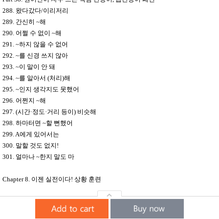
288.
왔다갔다
/
이리저리
289.
간신히
~
해
290.
어쩔 수 없이
~
해
291. ~
하지 않을 수 없어
292. ~
를 신경 쓰지 않아
293. ~
이 말이 안 돼
294. ~
를 알아서
(
처리
)
해
295. ~
인지 생각지도 못했어
296.
어쩐지
~
해
297. (
시간
·
정도
·
거리 등이
)
비슷해
298.
하마터면
~
할 뻔했어
299. A
에게 있어서는
300.
말할 것도 없지
!
301.
얼마나
~
한지 말도 마
Chapter 8.
이젠 실전이다
!
상황 훈련
핵심패턴
301
실전 상황 훈련
42
정답