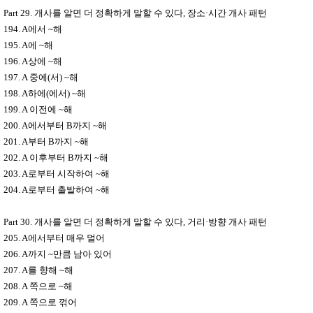
Part 29.
개사를 알면 더 정확하게 말할 수 있다
,
장소
·
시간 개사 패턴
194. A
에서
~
해
195. A
에
~
해
196. A
상에
~
해
197. A
중에
(
서
) ~
해
198. A
하에
(
에서
) ~
해
199. A
이전에
~
해
200. A
에서부터
B
까지
~
해
201. A
부터
B
까지
~
해
202. A
이후부터
B
까지
~
해
203. A
로부터 시작하여
~
해
204. A
로부터 출발하여
~
해
Part 30.
개사를 알면 더 정확하게 말할 수 있다
,
거리
·
방향 개사 패턴
205. A
에서부터 매우 멀어
206. A
까지
~
만큼 남아 있어
207. A
를 향해
~
해
208. A
쪽으로
~
해
209. A
쪽으로 꺾어