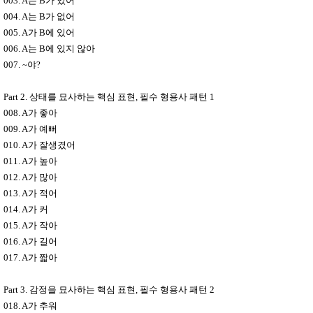
003. A
는
B
가 있어
004. A
는
B
가 없어
005. A
가
B
에 있어
006. A
는
B
에 있지 않아
007. ~
야
?
Part 2.
상태를 묘사하는 핵심 표현
,
필수 형용사 패턴
1
008. A
가 좋아
009. A
가 예뻐
010. A
가 잘생겼어
011. A
가 높아
012. A
가 많아
013. A
가 적어
014. A
가 커
015. A
가 작아
016. A
가 길어
017. A
가 짧아
Part 3.
감정을 묘사하는 핵심 표현
,
필수 형용사 패턴
2
018. A
가 추워