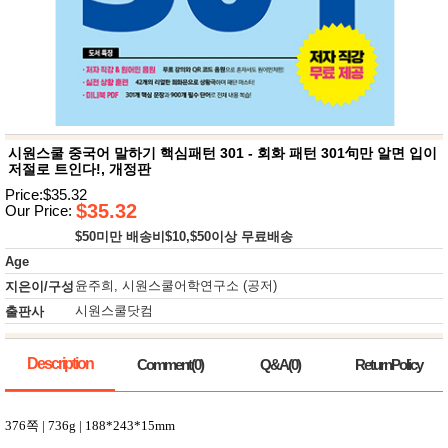
뷰
어
티
메이크
업
헤어케
어/염색
바디케
어/향수
남성화
장품
시원스쿨 중국어 말하기 핵심패턴 301 - 회화 패턴 301句만 알면 입이
미용제
저절로 트인다!, 개정판
품
Price:$35.32
주방가
$35.32
전
Our Price:
전
자
$50미만 배송비$10,$50이상 무료배송
계절/생
활가전
Age
건강가
윤주희, 시원스쿨어학연구소 (공저)
지은이/구성
전
시원스쿨닷컴
출판사
명품식
주
기브랜
방
드
Description
보관용
Comment(0)
Q&A(0)
ReturnPolicy
기
조리용
품
376
쪽
| 736g | 188*243*15mm
주방소