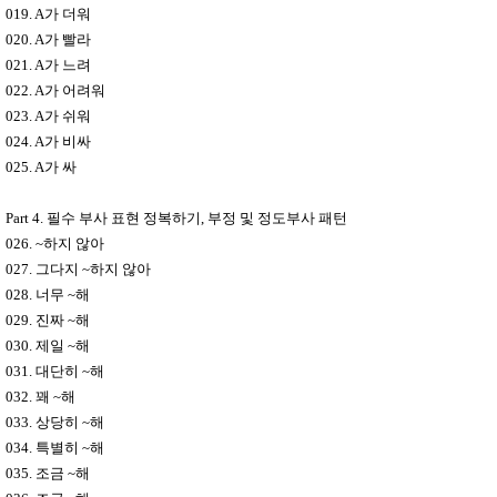
019. A
가 더워
020. A
가 빨라
021. A
가 느려
022. A
가 어려워
023. A
가 쉬워
024. A
가 비싸
025. A
가 싸
Part 4.
필수 부사 표현 정복하기
,
부정 및 정도부사 패턴
026. ~
하지 않아
027.
그다지
~
하지 않아
028.
너무
~
해
029.
진짜
~
해
030.
제일
~
해
031.
대단히
~
해
032.
꽤
~
해
033.
상당히
~
해
034.
특별히
~
해
035.
조금
~
해