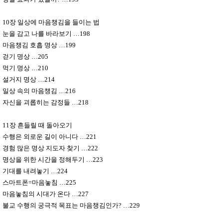
10
장 일상에 마음챙김을 들이는 법
눈을 감고 나를 바라보기
…
198
마음챙김 호흡 명상
…
199
걷기 명상
…
205
먹기 명상
…
210
설거지 명상
…
214
일상 속의 마음챙김
…
216
자신을 괴롭히는 감정들
…
218
11
장 흔들릴 때 돌아오기
수행은 외로운 길이 아니다
…
221
경험 많은 명상 지도자 찾기
…
222
명상을 위한 시간을 정해두기
…
223
기대를 내려놓기
…
224
스마트폰
=
마음놓침
…
225
마음놓침의 시대가 온다
…
227
불교 수행의 궁극적 목표는 마음챙김인가
?
…
229