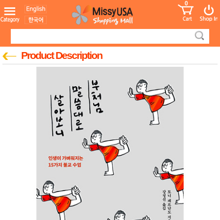
0
어린이
MissyShop
도
Login
청소년
서
성인서
컬러링
북
Product Description
만화
한국학
습지
미국학
습지
고국배
고
송
국
꽃배송
홍삼전
건
문브랜
강
드
건강보
조제품
기능성
건강식
품
Diet/여
성용품
스킨케