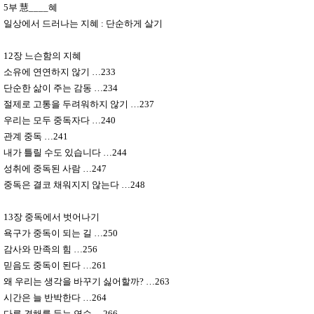
5
부
慧
____
혜
일상에서 드러나는 지혜
:
단순하게 살기
12
장 느슨함의 지혜
소유에 연연하지 않기
…
233
단순한 삶이 주는 감동
…
234
절제로 고통을 두려워하지 않기
…
237
우리는 모두 중독자다
…
240
관계 중독
…
241
내가 틀릴 수도 있습니다
…
244
성취에 중독된 사람
…
247
중독은 결코 채워지지 않는다
…
248
13
장 중독에서 벗어나기
욕구가 중독이 되는 길
…
250
감사와 만족의 힘
…
256
믿음도 중독이 된다
…
261
왜 우리는 생각을 바꾸기 싫어할까
?
…
263
시간은 늘 반박한다
…
264
다른 견해를 듣는 연습
…
266