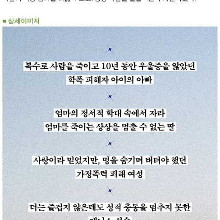
성장발
달교육
용품
■
상세이미지
어른내
패
의
션
유/아동
내의
가방/지
갑/케이
스
패션/잡
화
세탁세
생
제
활
일상 돋
보기
침구용
품
생활/욕
실/청소
용품
WALL
DECO
Pet
Supplies
공연/행
문