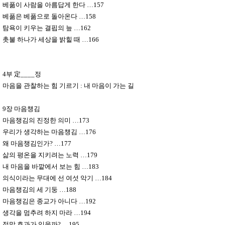
베풂이 사람을 아름답게 한다
…
157
베풂은 베풂으로 돌아온다
…
158
탐욕이 키우는 결핍의 늪
…
162
촛불 하나가 세상을 밝힐 때
…
166
4
부
定
____
정
마음을 관찰하는 힘 기르기
:
내 마음이 가는 길
9
장 마음챙김
마음챙김의 진정한 의미
…
173
우리가 생각하는 마음챙김
…
176
왜 마음챙김인가
?
…
177
삶의 평온을 지키려는 노력
…
179
내 마음을 바깥에서 보는 힘
…
183
의식이라는 무대에 선 여섯 악기
…
184
마음챙김의 세 기둥
…
188
마음챙김은 종교가 아니다
…
192
생각을 멈추려 하지 마라
…
194
정말 효과가 있을까
?
…
195