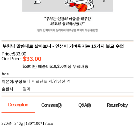
뷰
어
티
메이크
업
헤어케
어/염색
바디케
어/향수
남성화
장품
부처님 말씀대로 살아보니 - 인생이 가벼워지는 15가지 불교 수업
미용제
Price:$33.00
품
$33.00
Our Price:
주방가
전
$50미만 배송비$10,$50이상 무료배송
전
자
계절/생
Age
활가전
토니 페르난도 저/강정선 역
지은이/구성
건강가
전
윌마
출판사
명품식
주
기브랜
방
드
Description
Comment(0)
Q&A(0)
ReturnPolicy
보관용
기
조리용
320
쪽
| 346g | 130*190*17mm
품
주방소