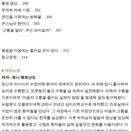
통렌 명상
…
299
무작위 자애 기원
…
302
연민을 가로막는 방해물
…
304
큰스님의 한마디
…
305
‘
고통을 알라
’,
무슨 의미일까
?
…
307
맺음말 마음에는 돌아갈 곳이 있다
…
312
참고문헌
…
314
■
저자소개
저자
:
토니 페르난도
정신과 의사이자 수면의학 분야의 세계적인 권위자다
.
네 차례 임시 출가하며
승려로 수행했고
,
오랫동안 불교 수행을 삶 속에서 실천해왔다
.
의학과 수행을
가로지르며
‘
마음의 고통을 줄이는 실제적 방법
’
을 평생에 걸쳐 탐구해왔다
.
뉴질랜드 오클랜드대학교에서
20
년간 심리의학교수로 재직했고
,
진료실에서
수없이 많은 환자들을 만났다
.
그 과정에서 기존 치료만으로는 마음의 고통을
온전히 다룰 수 없다는 한계를 실감했다
.
이후 부처님의 말씀과 명상을 임상에
적극적으로 활용했고
,
수많은 환자들의 삶에 실질적인 변화를 이끌어냈다
.
이