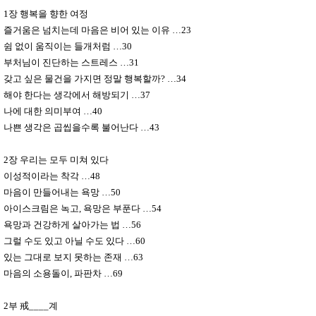
1
장 행복을 향한 여정
즐거움은 넘치는데 마음은 비어 있는 이유
…
23
쉼 없이 움직이는 들개처럼
…
30
부처님이 진단하는 스트레스
…
31
갖고 싶은 물건을 가지면 정말 행복할까
?
…
34
해야 한다는 생각에서 해방되기
…
37
나에 대한 의미부여
…
40
나쁜 생각은 곱씹을수록 불어난다
…
43
2
장 우리는 모두 미쳐 있다
이성적이라는 착각
…
48
마음이 만들어내는 욕망
…
50
아이스크림은 녹고
,
욕망은 부푼다
…
54
욕망과 건강하게 살아가는 법
…
56
그럴 수도 있고 아닐 수도 있다
…
60
있는 그대로 보지 못하는 존재
…
63
마음의 소용돌이
,
파판차
…
69
2
부
戒
____
계