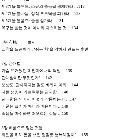
제
3
계율 불투도
:
소유의 충동을 경계하라
…
119
제
4
계율 불사음
:
성적 부도덕을 피하라
…
123
제
5
계율 불음주
:
술을 삼가라
…
131
욕구는 참는 것이 아니라 다스리는 것
…
134
3
부
布施
_____
보시
집착을 느슨하게
: ‘
쥐는 힘
’
을 약하게 만드는 훈련
7
장 관대함
가슴 뜨거웠던 미얀마에서의 탁발
…
139
관대함이란 무엇인가
?
…
142
보상도
,
감사하다는 말도 바라지 마라
…
144
다른 생명이 가르쳐주는 관대함
…
146
관대함은 뇌에서 어떻게 작동하는가
…
147
베풂은 크기가 아니라 마음이다
…
149
죽음을 마주하면 떠오르는 것들
…
150
8
장 베풂으로 얻는 것들
타인을 위해 돈을 쓰면 정말로 행복해질까
?
…
155