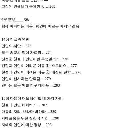
고정된 견해보다 중요한 것
…
269
6
부
慈悲
____
자비
함께 아파하는 마음
:
평안에 이르는 마지막 걸음
14
장 친절과 연민
연민의 씨앗
…
273
모든 종교의 핵심 가르침
…
274
진정한 친절과 연민이란 무엇일까
?
…
276
친절과 연민이 어려운 이유
①
:
스트레스
…
277
친절과 연민이 어려운 이유
②
:
내집단 편향
…
278
연민이 선사하는 만족감
…
279
만나는 모든 이를 친구 대하듯
…
283
15
장 마음이 머물러야 할 네 가지 자리
친절과 연민 체화하기
…
287
마음의 자리
,
브라마 비하라
…
289
자애로움을 위한 실천적 지침
…
290
자애와 연민에 대한 명상
…
293