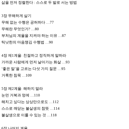
삶을 먼저 정렬한다
:
스스로 두 발로 서는 방법
3
장 무해하게 살기
무해 없는 수행은 공허하다
…
77
무해란 무엇인가
?
…
80
부처님의 계율을 지켜야 하는 이유
…
87
틱낫한의 마음챙김 수행법
…
90
4
장 제
1
계율
:
친절하고 정직하게 말하라
가까운 사람에게 먼저 날아가는 화살
…
93
‘
좋은 말
’
을 고르는 다섯 가지 질문
…
95
거룩한 침묵
…
109
5
장 제
2
계율
:
해하지 말라
눈먼 거북과 멍에
…
110
해치고 싶다는 상상만으로도
…
112
스스로 깨닫는 불살생의 참뜻
…
114
불살생으로 이룰 수 있는 것
…
118
6
장 나머지 계율