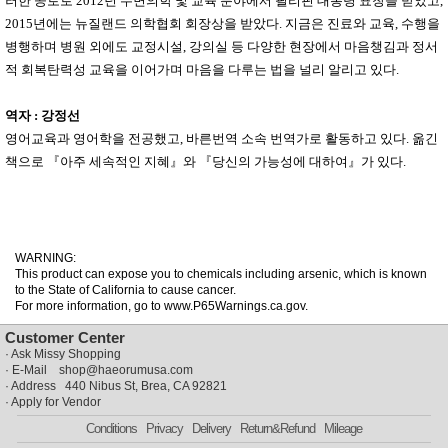
러한 공로로
2012
년 수면의학 및 교육 분야에서 필리핀 대통령 표창을 받았고
,
2015
년에는 뉴질랜드 의학협회 회장상을 받았다
.
지금은 진료와 교육
,
수행을
병행하며 병원 외에도 교정시설
,
강의실 등 다양한 현장에서 마음챙김과 정서
적 회복탄력성 교육을 이어가며 마음을 다루는 법을 널리 알리고 있다
.
역자
:
강정선
영어교육과 영어학을 전공했고
,
바른번역 소속 번역가로 활동하고 있다
.
옮긴
책으로
『
아주 세속적인 지혜
』
와
『
당신의 가능성에 대하여
』
가 있다
.
WARNING:
This product can expose you to chemicals including arsenic, which is known
to the State of California to cause cancer.
For more information, go to www.P65Warnings.ca.gov.
Customer Center
·
Ask Missy Shopping
· E-Mail
shop@haeorumusa.com
· Address 440 Nibus St, Brea, CA 92821
·
Apply for Vendor
Conditions
Privacy
Delivery
Return&Refund
Mileage