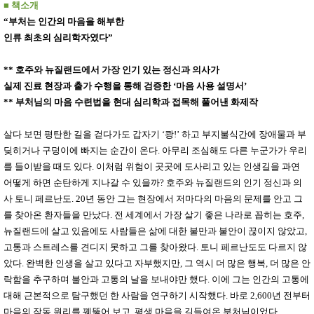
품
■
책소개
즉석가
식
“
부처는 인간의 마음을 해부한
공식품
품
인류 최초의 심리학자였다
”
쌀/잡곡/
면류
양념/소
**
호주와 뉴질랜드에서 가장 인기 있는 정신과 의사가
스/가루
실제 진료 현장과 출가 수행을 통해 검증한
‘
마음 사용 설명서
’
건조식
품
**
부처님의 마음 수련법을 현대 심리학과 접목해 풀어낸 화제작
농산품
놀이방
유
살다 보면 평탄한 길을 걷다가도 갑자기
‘
쾅
!’
하고 부지불식간에 장애물과 부
매트
아
딪히거나 구덩이에 빠지는 순간이 온다
.
아무리 조심해도 다른 누군가가 우리
DVD
유아 보
를 들이받을 때도 있다
.
이처럼 위험이 곳곳에 도사리고 있는 인생길을 과연
드(칠
어떻게 하면 순탄하게 지나갈 수 있을까
?
호주와 뉴질랜드의 인기 정신과 의
판)
사 토니 페르난도
조형물
. 20
년 동안 그는 현장에서 저마다의 마음의 문제를 안고 그
DIY
를 찾아온 환자들을 만났다
.
전 세계에서 가장 살기 좋은 나라로 꼽히는 호주
,
유아 이
뉴질랜드에 살고 있음에도 사람들은 삶에 대한 불만과 불안이 끊이지 않았고
,
유식
아기띠/
고통과 스트레스를 견디지 못하고 그를 찾아왔다
.
토니 페르난도도 다르지 않
외출용
았다
.
완벽한 인생을 살고 있다고 자부했지만
,
그 역시 더 많은 행복
,
더 많은 안
품
락함을 추구하며 불안과 고통의 날을 보내야만 했다
.
이에 그는 인간의 고통에
건강/미
용/식기
대해 근본적으로 탐구했던 한 사람을 연구하기 시작했다
.
바로
2,600
년 전부터
용품
마음의 작동 원리를 꿰뚫어 보고
,
평생 마음을 길들여온 부처님이었다
.