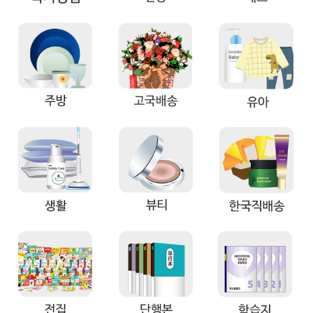
뷰
어
티
메이크
업
헤어케
어/염색
바디케
어/향수
남성화
장품
미용제
품
주방가
전
전
자
계절/생
활가전
건강가
전
명품식
주
기브랜
방
드
보관용
기
조리용
품
주방소