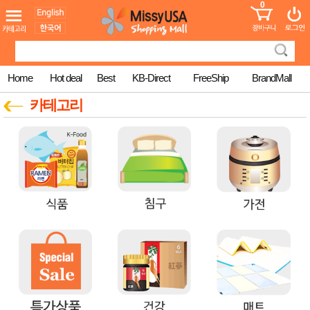
0
어린이
MissyShop
도
Login
청소년
서
성인서
컬러링
북
Home
Hot deal
Best
KB-Direct
FreeShip
BrandMall
만화
한국학
카테고리
습지
미국학
습지
고국배
고
송
국
꽃배송
홍삼전
건
문브랜
강
드
건강보
조제품
기능성
건강식
품
Diet/여
성용품
스킨케