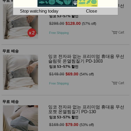
뷰
무료 배송
어
티
잉코 전자파 없는 프리미엄 휴대용 무선
메이크
슬림핏 온열찜질기 PD-1003 x2개
Stop watching today
Close
업
잉코 53~57% 할인
헤어케
$298.00
$128.00
(57% off)
어/염색
바디케
Free Shipping
어/향수
남성화
장품
미용제
무료 배송
품
잉코 전자파 없는 프리미엄 휴대용 무선
주방가
슬림핏 온열찜질기 PD-1003
전
전
자
잉코 53~57% 할인
계절/생
$149.00
$69.00
(54% off)
활가전
건강가
Free Shipping
전
명품식
주
기브랜
방
드
무료 배송
보관용
잉코 전자파 없는 프리미엄 휴대용 무선
기
포켓 온열찜질기 PD-130
조리용
잉코 53~57% 할인
품
$169.00
$79.00
(53% off)
주방소