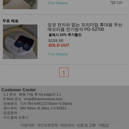
품
Free Shipping
즉석가
식
공식품
품
쌀/잡곡/
무료 배송
면류
잉코 전자파 없는 프리미엄 휴대용 무선
양념/소
메모리폼 전기방석 PD-S2700
스/가루
결제시 10% 추가할인
건조식
$159.00
품
SOLD OUT
농산품
놀이방
유
Free Shipping
매트
아
DVD
유아 보
1
드(칠
판)
조형물
DIY
Customer Center
유아 이
·
1:1 문의 회원 가입 후 my page의 1:1
유식
· E-Mail 문의
shop@haeorumusa.com
아기띠/
· 전화문의 714-784-6491(10:00am~5:00pm)
외출용
· 회사위치 440 Nibus St, Brea, CA 92821
품
·
입점문의
건강/미
·
카드결제 오류시
용/식기
용품
이용약관
개인보호정책
배송안내
반품 및 교환
적립금