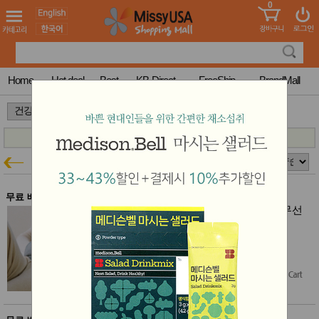
0
어린이
MissyShop
도
Login
청소년
서
성인서
컬러링
북
Home
Hot deal
Best
KB-Direct
FreeShip
BrandMall
만화
한국학
>
>
습지
미국학
습지
고국배
고
잉코
건강특가
송
국
꽃배송
홍삼전
건
무료 배송
문브랜
강
잉코 전자파 없는 프리미엄 휴대용 무선
드
포켓 온열찜질기 PD-130 x2개 세트
건강보
잉코 53~57% 할인
조제품
$338.00
$148.00
(56% off)
기능성
건강식
Free Shipping
품
Diet/여
성용품
스킨케